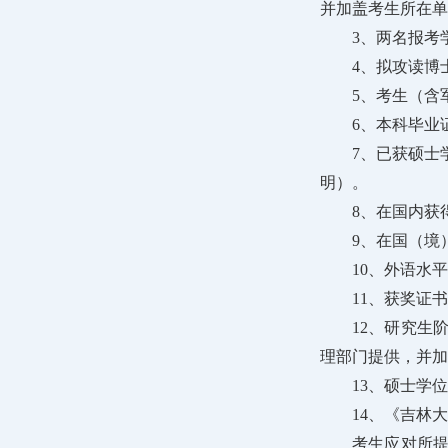
并加盖考生所在单
3、两名报考
4、拟攻读博
5、考生（含
6、本科毕业
7、已获硕士
明）。
8、在国内获得
9、在国（境）外
10、外语水
11、获奖证
12、研究生
理部门提供，并加
13、硕士学
14、《吉林
考生应对所