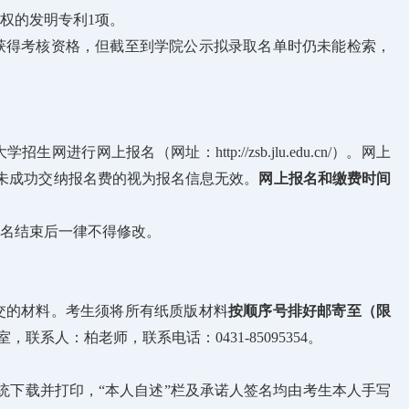
授权的发明专利1项。
获得考核资格，但截至到学院公示拟录取名单时仍未能检索，
网上报名（网址：http://zsb.jlu.edu.cn/）。网上
前未成功交纳报名费的视为报名信息无效。
网上报名和缴费时间
名结束后一律不得修改。
交的材料。考生须将所有纸质版材料
按顺序号排好邮寄至（限
联系人：柏老师，联系电话：0431-85095354。
统下载并打印，“本人自述”栏及承诺人签名均由考生本人手写