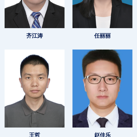
齐江涛
任丽丽
王哲
赵佳乐