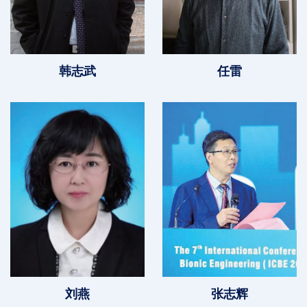
韩志武
任雷
刘燕
张志辉