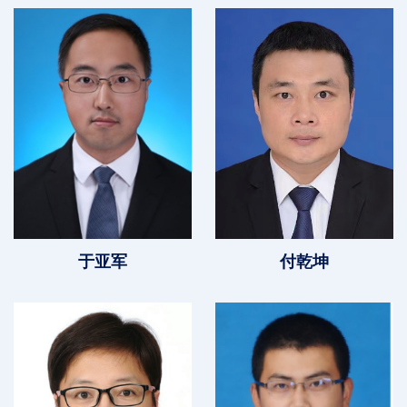
于亚军
付乾坤