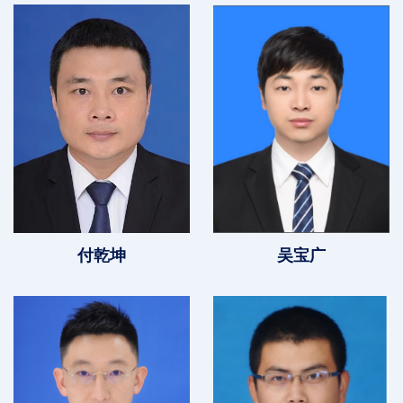
付乾坤
吴宝广