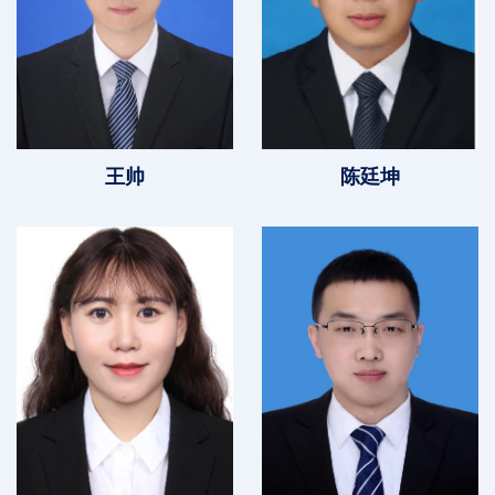
王帅
陈廷坤