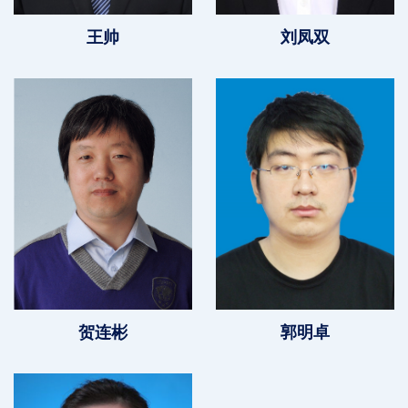
王帅
刘凤双
贺连彬
郭明卓