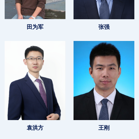
田为军
张强
袁洪方
王刚