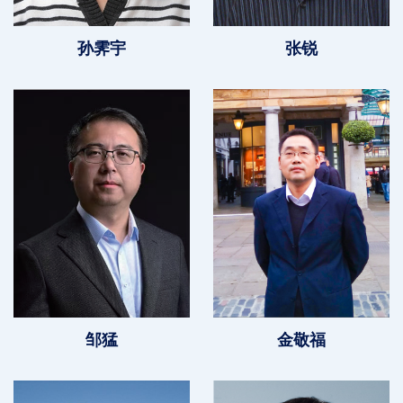
孙霁宇
张锐
邹猛
金敬福