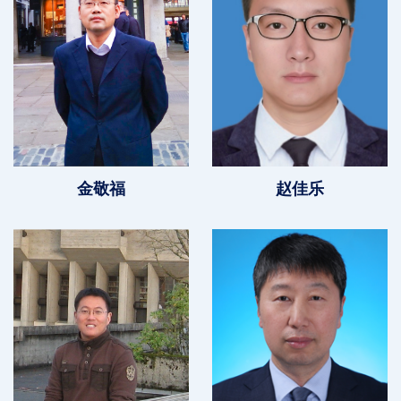
金敬福
赵佳乐