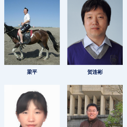
梁平
贺连彬