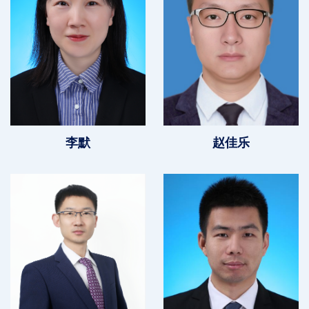
李默
赵佳乐