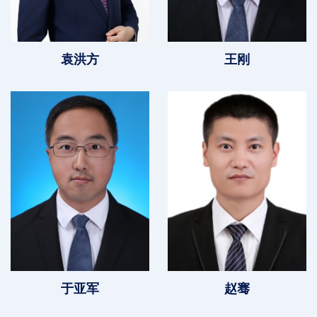
袁洪方
王刚
于亚军
赵骞