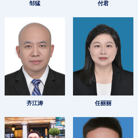
邹猛
付君
齐江涛
任丽丽