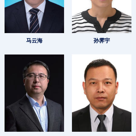
马云海
孙霁宇