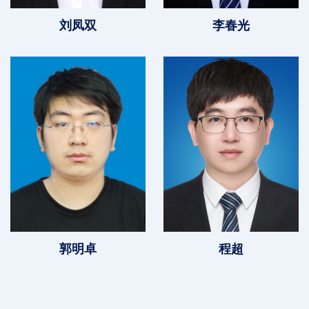
刘凤双
李春光
郭明卓
程超