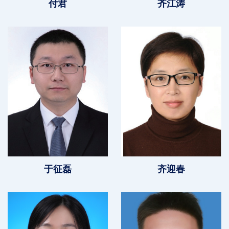
付君
齐江涛
于征磊
齐迎春