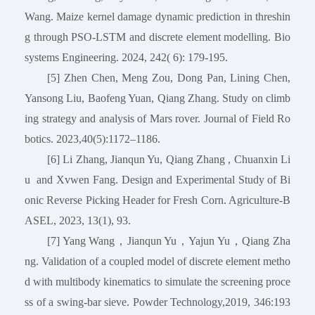
Wang. Maize kernel damage dynamic prediction in threshin
g through PSO-LSTM and discrete element modelling. Bio
systems Engineering. 2024, 242( 6): 179-195.
[5] Zhen Chen, Meng Zou, Dong Pan, Lining Chen,
Yansong Liu, Baofeng Yuan, Qiang Zhang. Study on climb
ing strategy and analysis of Mars rover. Journal of Field Ro
botics. 2023,40(5):1172–1186.
[6] Li Zhang, Jianqun Yu, Qiang Zhang , Chuanxin Li
u and Xvwen Fang. Design and Experimental Study of Bi
onic Reverse Picking Header for Fresh Corn. Agriculture-B
ASEL, 2023, 13(1), 93.
[7] Yang Wang，Jianqun Yu，Yajun Yu，Qiang Zha
ng. Validation of a coupled model of discrete element metho
d with multibody kinematics to simulate the screening proce
ss of a swing-bar sieve. Powder Technology,2019, 346:193