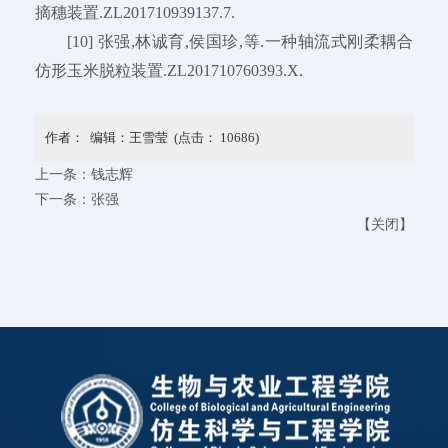
摘穗装置.ZL201710939137.7.
[10] 张强,林诚育,侯国珍,等.一种轴流式刚柔耦合
仿形玉米脱粒装置.ZL201710760393.X.
作者： 编辑：王雪莹 (点击：
10686
)
上一条：
钱志辉
下一条：
张强
【
关闭
】