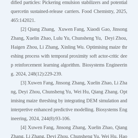
dified particles: Pickering emulsion stabilizers and potential
quercetin sustained-release carriers. Food Chemistry, 2025,
465:142021.
[2] Qiang Zhang, Xuwen Fang, Xiaodi Gao, Jinsong
Zhang, Xuelin Zhao, Lulu Yu, Chunsheng Yu, Deyi Zhou,
Haigen Zhou, Li Zhang, Xinling Wu. Optimising maize thr
eshing process with temporal proximity soft actor-critic dee
p reinforcement learning algorithm. Biosystems Engineerin
g. 2024, 248(12):229-239.
[3] Xuwen Fang, Jinsong Zhang, Xuelin Zhao, Li Zha
ng, Deyi Zhou, Chunsheng Yu, Wei Hu, Qiang Zhang. Opt
imising maize threshing by integrating DEM simulation and
interpretive enhanced predictive modelling. Biosystems Eng
ineering, 2024, 244(8):93-106.
[4] Xuwen Fang, Jinsong Zhang, Xuelin Zhao, Qiang
Zhang, Li Zhang, Deyi Zhou, Chunsheng Yu, Wei Hu, Hao