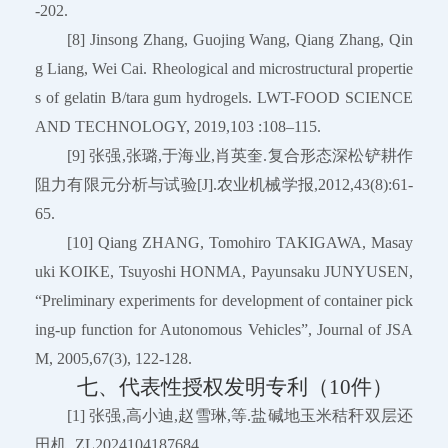
-202.
[8] Jinsong Zhang, Guojing Wang, Qiang Zhang, Qin
g Liang, Wei Cai. Rheological and microstructural propertie
s of gelatin B/tara gum hydrogels. LWT-FOOD SCIENCE
AND TECHNOLOGY, 2019,103 :108–115.
[9] 张强,张璐,于海业,肖英奎.复合形态深松铲耕作
阻力有限元分析与试验[J].农业机械学报,2012,43(8):61-
65.
[10] Qiang ZHANG, Tomohiro TAKIGAWA, Masay
uki KOIKE, Tsuyoshi HONMA, Payunsaku JUNYUSEN,
“Preliminary experiments for development of container pick
ing-up function for Autonomous Vehicles”, Journal of JSA
M, 2005,67(3), 122-128.
七、代表性授权发明专利（10件）
[1] 张强,高小迪,赵雪琳,等.盐碱地玉米秸秆双层还
田机. ZL2024104187684.