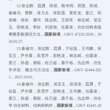
12.张志辉、
江月
、田煜、陈华伟、郭慧、郑靖、
秦修功、曹辉、张力文、张彩霞、黄世龙、姜江、田
喜梅、张松、潘珂、陈志凯、王胡军、林志斌、张宝
玉、邵艳龙、李好、刘宸旭、任露泉，仿生结构表面
摩擦系数测试方法，
国家标准
，GB/T 47232-2026，20
26.02.27.
13.秦修功，张志辉，
江月
，于征磊，王书鹏，张
宝玉，尹作重，高雪芹，邵艳龙，林志斌，任露泉，
姜江，孙逊，唐聪，杜己超，聂子临，仇志烨，仿生
学术语、概念与方法论，
国家标准
，GB/T 42444-202
3，2023.10.01。
14.秦修功，张志辉，张宝玉，张清泉，
江月
，于
征磊，尹作重，高雪芹，邵艳龙，王书鹏，任露泉，
姜江，孙逊，唐聪，杜己超，聂子临，仇志烨，仿生
学 仿生材料、结构和构件，
国家标准
，GB/T 42441-20