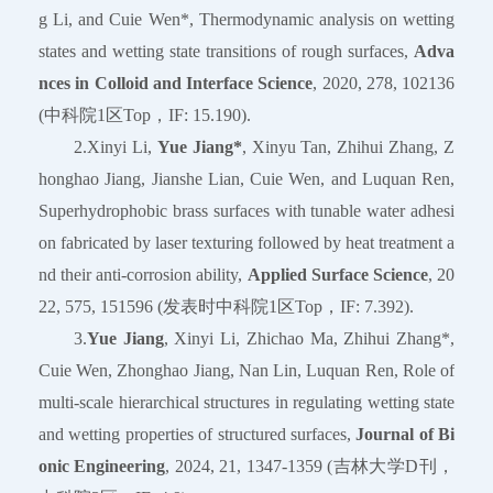
g Li, and Cuie Wen*, Thermodynamic analysis on wetting
states and wetting state transitions of rough surfaces,
Adva
nces in Colloid and Interface Science
, 2020, 278, 102136
(中科院1区Top，IF: 15.190).
2.Xinyi Li,
Yue Jiang*
, Xinyu Tan, Zhihui Zhang, Z
honghao Jiang, Jianshe Lian, Cuie Wen, and Luquan Ren,
Superhydrophobic brass surfaces with tunable water adhesi
on fabricated by laser texturing followed by heat treatment a
nd their anti-corrosion ability,
Applied Surface Science
, 20
22, 575, 151596 (发表时中科院1区Top，IF: 7.392).
3.
Yue Jiang
, Xinyi Li, Zhichao Ma, Zhihui Zhang*,
Cuie Wen, Zhonghao Jiang, Nan Lin, Luquan Ren, Role of
multi-scale hierarchical structures in regulating wetting state
and wetting properties of structured surfaces,
Journal of Bi
onic Engineering
, 2024, 21, 1347-1359 (吉林大学D刊，