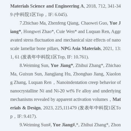
Materials Science and Engineering A
, 2018, 712, 341-34
9 (中科院1区Top，IF: 6.045).
7.Zhichao Ma, Zhenfeng Qiang, Chaowei Guo,
Yue J
iang*
, Hongwei Zhao*, Cuie Wen* and Luquan Ren, Aggr
avated stress fluctuation and mechanical size effects of nano
scale lamellar bone pillars,
NPG Asia Materials
, 2021, 13:
1, 61 (发表年中科院1区Top, IF: 10.761).
8.Weiming Sun,
Yue Jiang*
, Zhihui Zhang*, Zhichao
Ma, Guixun Sun, Jiangjiang Hu, Zhonghao Jiang, Xiaolon
g Zhang, Luquan Ren，Nanoindentation creep behavior of
nanocrystalline Ni and Ni-20 wt% Fe alloy and underlying
mechanisms revealed by apparent activation volumes，
Mat
erials & Design
, 2023, 225,111479 (发表年中科院1区To
p，IF: 9.417).
9.Weiming Sun#,
Yue Jiang#
,*, Zhihui Zhang*, Zhon