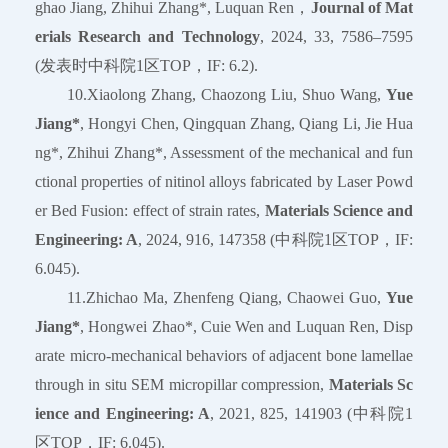
ghao Jiang, Zhihui Zhang*, Luquan Ren，
Journal of Mat
erials Research and Technology
, 2024, 33, 7586–7595
(发表时中科院1区TOP，IF: 6.2).
10.Xiaolong Zhang, Chaozong Liu, Shuo Wang,
Yue
Jiang*
, Hongyi Chen, Qingquan Zhang, Qiang Li, Jie Hua
ng*, Zhihui Zhang*, Assessment of the mechanical and fun
ctional properties of nitinol alloys fabricated by Laser Powd
er Bed Fusion: effect of strain rates,
Materials Science and
Engineering: A
, 2024, 916, 147358 (中科院1区TOP，IF:
6.045).
11.Zhichao Ma, Zhenfeng Qiang, Chaowei Guo,
Yue
Jiang*
, Hongwei Zhao*, Cuie Wen and Luquan Ren, Disp
arate micro-mechanical behaviors of adjacent bone lamellae
through in situ SEM micropillar compression,
Materials Sc
ience and Engineering: A
, 2021, 825, 141903 (中科院1
区TOP，IF: 6.045).