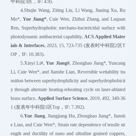
中科院3区，IF: 4.9).
4.Shujin Wang, Ziting Liu, Li Wang, Jianing Xu, Ru
Mo*,
Yue Jiang*
, Cuie Wen, Zhihui Zhang, and Luquan
Ren, Superhydrophobic mechano-bactericidal surface with
photodynamic antibacterial capability,
ACS Applied Mater
ials & Interfaces
, 2023, 15, 723-735 (发表时中科院2区T
OP，IF: 10.383).
5.Xinyi Li#,
Yue Jiang#
, Zhonghao Jiang*, Yuncang
Li, Cuie Wen*, and Jianshe Lian, Reversible wettability tra
nsition between superhydrophilicity and superhydrophobicit
y through alternate heating-reheating cycle on laser-ablated
brass surface,
Applied Surface Science
, 2019, 492, 349-36
1 (发表年中科院1区Top，IF: 7.392).
6.
Yue Jiang
, Jiangjiang Hu, Zhonghao Jiang*, Jiansh
e Lian, and Cuie Wen*, Strain rate dependence of tensile str
ength and ductility of nano and ultrafine grained coppers,