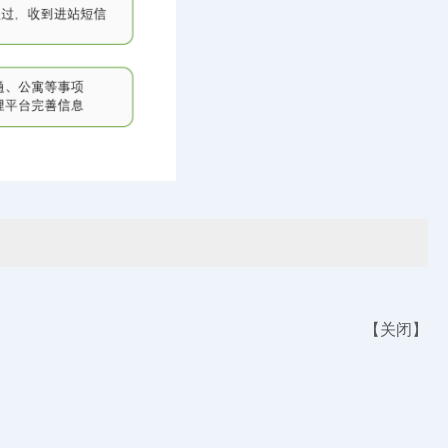
【
关闭
】