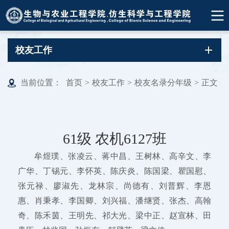
校友工作
当前位置：
首页
>
校友工作
>
校友名录分年级
>
正文
61级 农机6127班
牟煜璞、张凌云、蒋中昌、王树林、高辛文、李
广华、丁锡元、李怀英、陈庆炎、陈国梁、瞿国慰、
张元禄、廖淑先、龙林宗、尚德有、刘普辉、李恩
惠、肖秉孝、李国卿、刘兴福、潘继贤、张杰、高翰
奇、陈禾茵、王明先、祁大光、梁中正、赵宣林、田