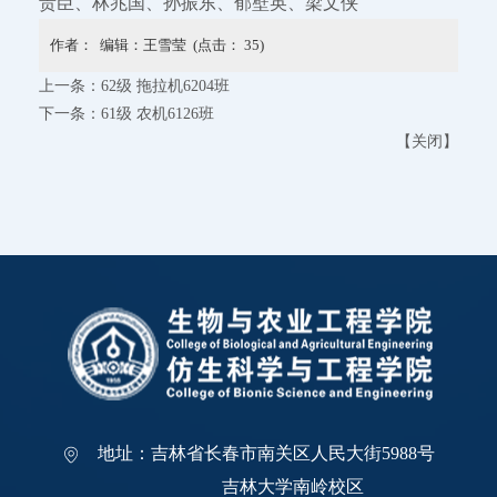
贵臣、林兆国、孙振东、郁壁英、梁文侠
作者： 编辑：王雪莹 (点击：
35
)
上一条：
62级 拖拉机6204班
下一条：
61级 农机6126班
【
关闭
】
地址：吉林省长春市南关区人民大街5988号
吉林大学南岭校区