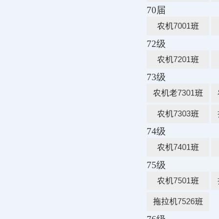
70届
72级
73级
74级
75级