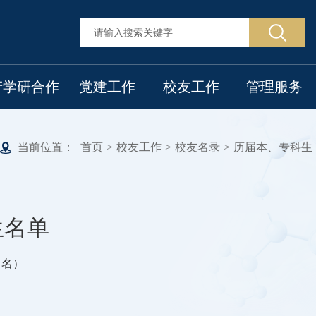
产学研合作
党建工作
校友工作
管理服务
当前位置：
首页
>
校友工作
>
校友名录
>
历届本、专科生
生名单
1名）