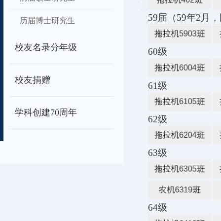
59届（59年2
历届博士研究生
校友名录分年级
60级
校友捐赠
61级
学科创建70周年
62级
63级
64级