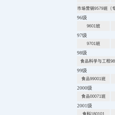
96级
97级
98级
99级
2000级
2001级