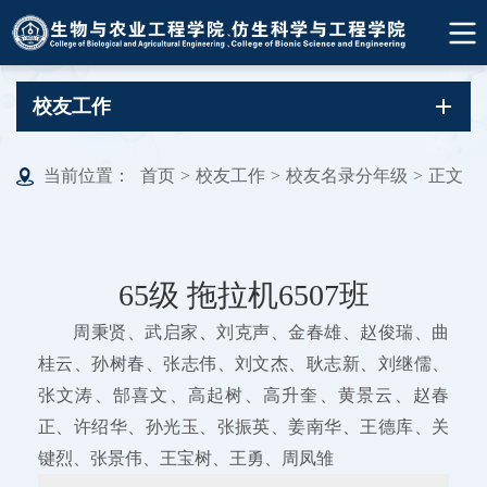
校友工作
当前位置：
首页
>
校友工作
>
校友名录分年级
>
正文
65级 拖拉机6507班
周秉贤、武启家、刘克声、金春雄、赵俊瑞、曲
桂云、孙树春、张志伟、刘文杰、耿志新、刘继儒、
张文涛、郜喜文、高起树、高升奎、黄景云、赵春
正、许绍华、孙光玉、张振英、姜南华、王德库、关
键烈、张景伟、王宝树、王勇、周凤雏