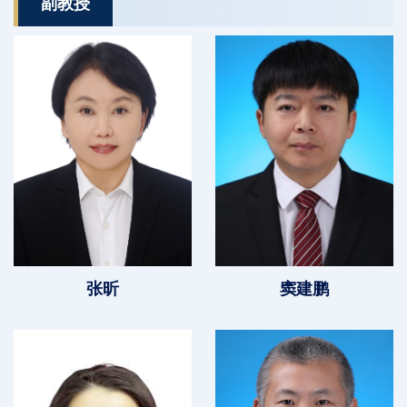
副教授
张昕
窦建鹏