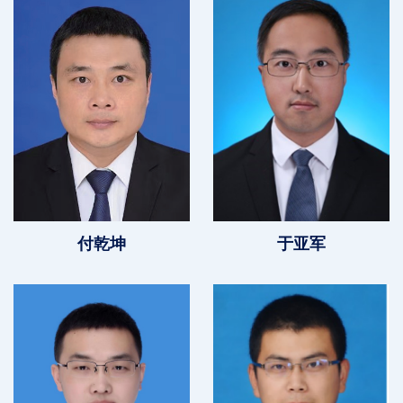
付乾坤
于亚军