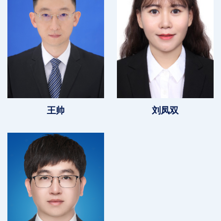
王帅
刘凤双