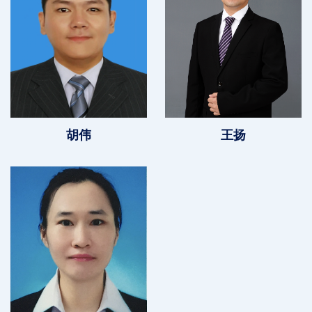
胡伟
王扬