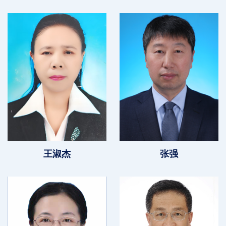
王淑杰
张强