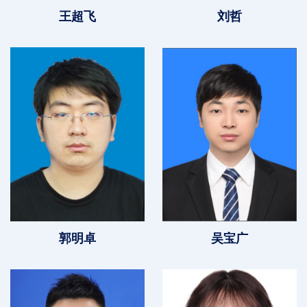
王超飞
刘哲
郭明卓
吴宝广