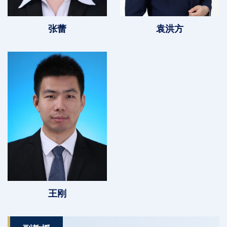
张蕾
袁洪方
王刚