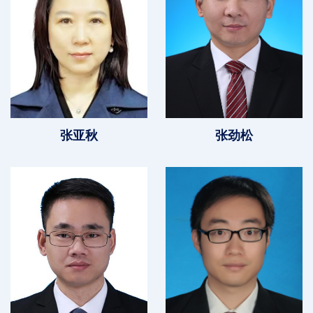
张亚秋
张劲松