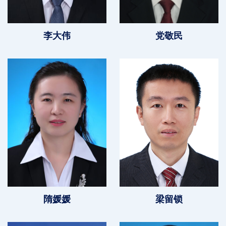
李大伟
党敬民
隋媛媛
梁留锁