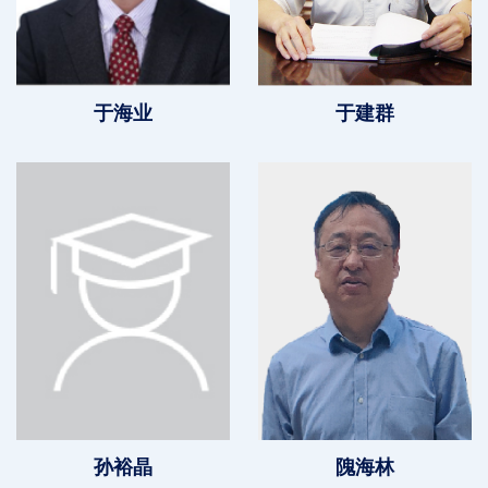
于海业
于建群
孙裕晶
隗海林