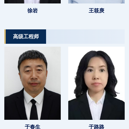
徐岩
王筱庚
高级工程师
于春生
于路路