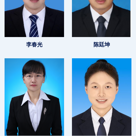
李春光
陈廷坤