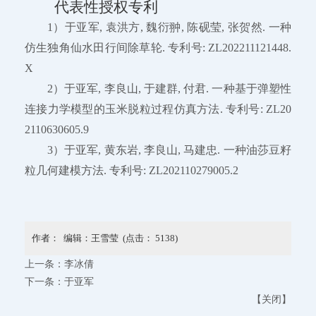
代表性授权专利
1）于亚军, 袁洪方, 魏衍翀, 陈砚莹, 张贺然. 一种
仿生独角仙水田行间除草轮. 专利号: ZL202211121448.
X
2）于亚军, 李良山, 于建群, 付君. 一种基于弹塑性
连接力学模型的玉米脱粒过程仿真方法. 专利号: ZL20
2110630605.9
3）于亚军, 黄东岩, 李良山, 马建忠. 一种油莎豆籽
粒几何建模方法. 专利号: ZL202110279005.2
作者： 编辑：王雪莹 (点击：
5138
)
上一条：
李冰倩
下一条：
于亚军
【
关闭
】