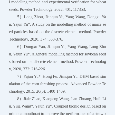
l modelling method and experimental verification for wheat
seeds. Powder Technology, 2022, 401, 117353.
5）Long Zhou, Jianqun Yu, Yang Wang, Dongxu Ya
n, Yajun Yu*. A study on the modelling method of maize-se
ed particles based on the discrete element method. Powder
Technology, 2020, 374: 353-376.
6）Dongxu Yan, Jianqun Yu, Yang Wang, Long Zho
u, Yajun Yu*. A general modelling method for soybean seed
s based on the discrete element method. Powder Technolog
y, 2020, 372: 216-226.
7）Yajun Yu*, Hong Fu, Jianqun Yu. DEM-based sim
ulation of the corn threshing process. Advanced Powder Te
chnology, 2015, 26(5): 1400-1409.
8）Jiale Zhao, Xiaogeng Wang, Jian Zhuang, Huili Li
u, Yijia Wang*, Yajun Yu*. Coupled bionic design based on
primnoa mouthpart to improve the performance of a straw r