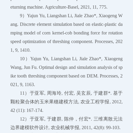
eturning machine. Agriculture-Basel, 2021, 11, 775.
9）Yajun Yu, Liangshan Li, Jiale Zhao*, Xiaogeng W
ang. Discrete element simulation based on elastic-plastic da
mping model of corn kernel-cob bonding force for rotation
speed optimization of threshing component. Processes, 202
1, 9, 1410.
10）Yajun Yu, Liangshan Li, Jiale Zhao*, Xiaogeng
Wang, Jun Fu. Optimal design and simulation analysis of sp
ike tooth threshing component based on DEM. Processes, 2
021, 9, 1163.
11）于亚军, 周海玲, 付宏, 吴玄辰, 于建群*. 基于
颗粒聚合体的玉米果穗建模方法, 农业工程学报, 2012,
42 (11): 167-174.
12）于亚军, 于建群, 陈仲，付宏*. 三维离散元法
边界建模软件设计, 农业机械学报, 2011, 42(8): 99-103.