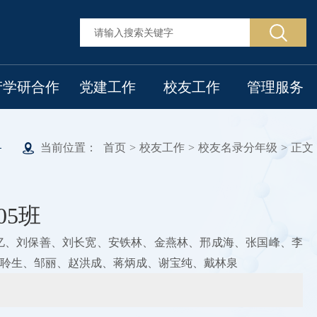
产学研合作
党建工作
校友工作
管理服务
当前位置：
首页
>
校友工作
>
校友名录分年级
>
正文
05班
亿、刘保善、刘长宽、安铁林、金燕林、邢成海、张国峰、李
聆生、邹丽、赵洪成、蒋炳成、谢宝纯、戴林泉