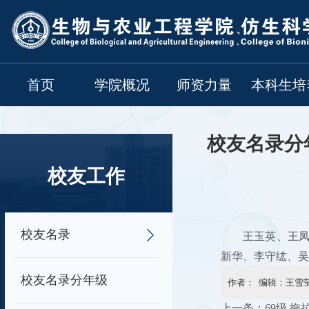
首页
学院概况
师资力量
本科生培
校友名录分
校友工作
校友名录
王玉英、王
新华、李守纮、吴
校友名录分年级
作者： 编辑：王雪莹
上一条：
69级 拖