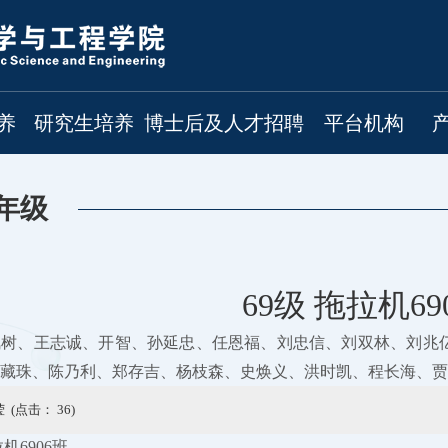
养
研究生培养
博士后及人才招聘
平台机构
年级
69级 拖拉机69
凤树、王志诚、开智、孙延忠、任恩福、刘忠信、刘双林、刘兆
藏珠、陈乃利、郑存吉、杨枝森、史焕义、洪时凯、程长海、贾
 (点击：
36
)
拉机6906班