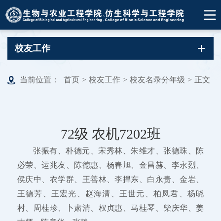
校友工作
当前位置：
首页
>
校友工作
>
校友名录分年级
>
正文
72级 农机7202班
张振有、朴德元、宋秀林、朱维才、张德珠、陈
必荣、运兆友、陈德惠、杨春旭、金昌赫、李永烈、
侯庆中、衣学群、王善林、李捍东、白永贵、金岩、
王德芳、王宏光、赵海清、王世元、柏凤君、杨晓
村、周桂珍、卜肃清、权贞惠、马桂琴、柴庆华、姜