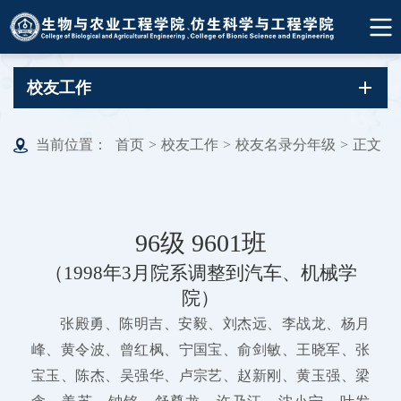
校友工作
当前位置：
首页
>
校友工作
>
校友名录分年级
>
正文
96级 9601班
（1998年3月院系调整到汽车、机械学
院）
张殿勇、陈明吉、安毅、刘杰远、李战龙、杨月
峰、黄令波、曾红枫、宁国宝、俞剑敏、王晓军、张
宝玉、陈杰、吴强华、卢宗艺、赵新刚、黄玉强、梁