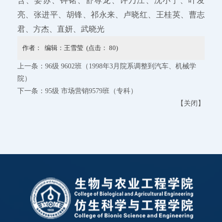
含、姜苏、钟铭、舒尊龙、许乃江、沈小宁、叶发
亮、张进平、胡锋、祁永来、卢晓红、王桂英、曹志
君、方杰、直妍、武晓光
作者： 编辑：王雪莹 (点击：
80
)
上一条：
96级 9602班（1998年3月院系调整到汽车、机械学
院）
下一条：
95级 市场营销9579班（专科）
【
关闭
】