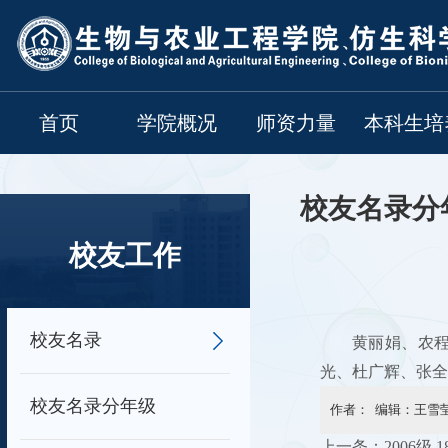
首页
学院概况
师资力量
本科生培
校友名录分
校友工作
校友名录
黄丽娟、农
光、杜广辉、张全
校友名录分年级
作者： 编辑：王雪莹
上一条：
2006级