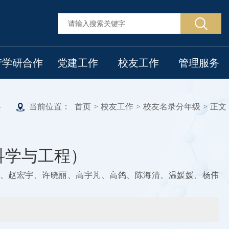
产学研合作
党建工作
校友工作
管理服务
当前位置：
首页
>
校友工作
>
校友名录分年级
>
正文
食品科学与工程）
、赵宏宇、许晓丽、高宇芃、高鸽、陈海清、温媛媛、杨伟