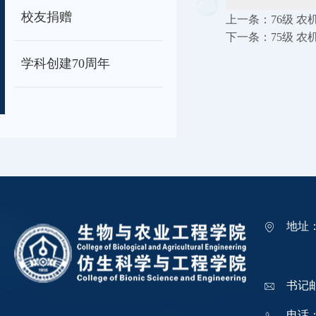
校友捐赠
上一条：
76级 农机
下一条：
75级 农机
学科创建70周年
地址
吉林
书记邮箱
电话：0