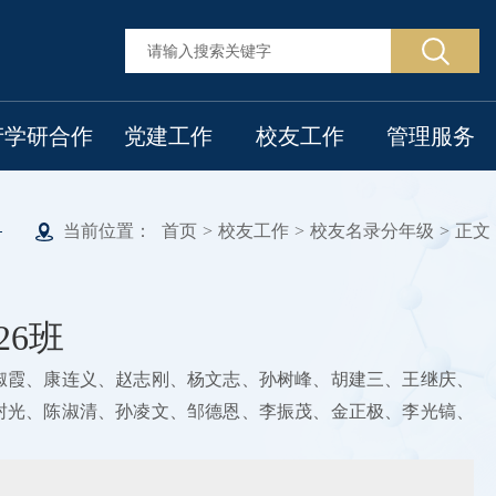
产学研合作
党建工作
校友工作
管理服务
当前位置：
首页
>
校友工作
>
校友名录分年级
>
正文
26班
淑霞、康连义、赵志刚、杨文志、孙树峰、胡建三、王继庆、
封光、陈淑清、孙凌文、邹德恩、李振茂、金正极、李光镐、