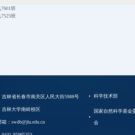
7601班
7525班
科学技术部
：吉林省长春市南关区人民大街5988号
大学南岭校区
国家自然科学基金
：swdb@jlu.edu.cn
会
431-85095253