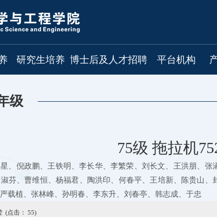
养
研究生培养
博士后及人才招聘
平台机构
年级
75级 拖拉机75
极星、倪政鹏、王铁明、李长华、李繁荣、刘长文、王洪朋、张
石淑芬、曹维恒、杨福君、陶洪印、何春平、王培新、陈贵山、
严载植、张林峰、孙明春、李东升、刘春亭、韩志成、于忠
 (点击：
55
)