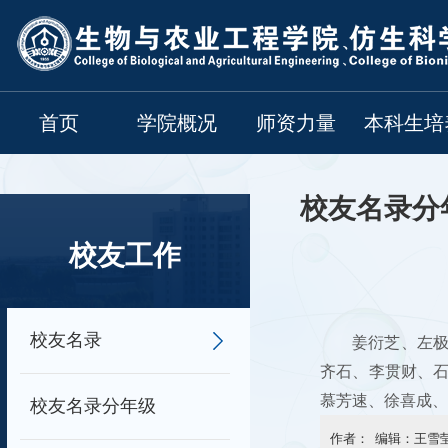
首页
学院概况
师资力量
本科生培
校友名录分
校友工作
校友名录
姜衍芝、左
齐石、李贯财、
慕芳速、徐喜成、
校友名录分年级
作者： 编辑：王雪莹