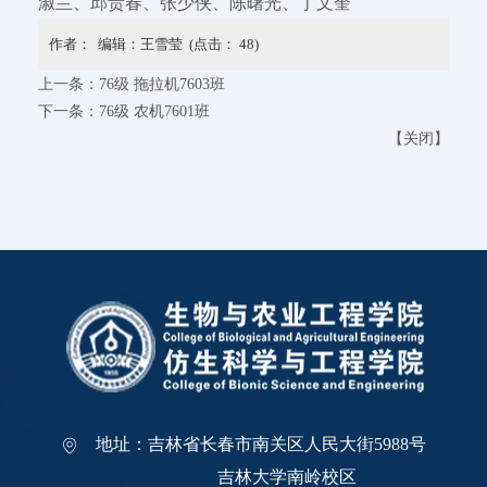
淑兰、邱贵春、张少侠、陈曙光、丁文奎
作者： 编辑：王雪莹 (点击：
48
)
上一条：
76级 拖拉机7603班
下一条：
76级 农机7601班
【
关闭
】
地址：吉林省长春市南关区人民大街5988号
吉林大学南岭校区