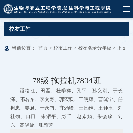
校友工作
当前位置：
首页
>
校友工作
>
校友名录分年级
>
正文
78级 拖拉机7804班
潘松江、田磊、杜学祥、孔平、孙义刚、于长
泽、邵名东、李文寿、郭宏跃、王明辉、曹晓宁、任
树忠、姜君、于跃南、齐劲峰、王国维、王仲玉、刘
社领、冉田、朱渭平、彭千、赵素娟、朱会珍、刘
东、高晓黎、张雅芳