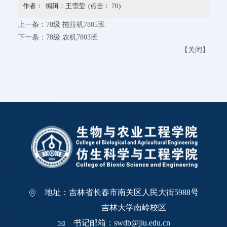
作者： 编辑：王雪莹 (点击：
70
)
上一条：
78级 拖拉机7805班
下一条：
78级 农机7803班
【
关闭
】
地址：吉林省长春市南关区人民大街5988号
吉林大学南岭校区
书记邮箱：swdb@jlu.edu.cn