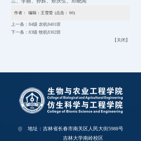
兰、李丽、孙辉、矫庆生、邱晓闻
作者： 编辑：王雪莹 (点击：
60
)
上一条：
84级 农机8401班
下一条：
83级 牧机8302班
【
关闭
】
地址：吉林省长春市南关区人民大街5988号
吉林大学南岭校区