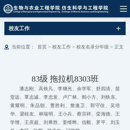
校友工作
当前位置：
首页
>
校友工作
>
校友名录分年级
>
正文
83级 拖拉机8303班
潘志刚、高铁凡、李继光、佘学军、舒四清、苗
堂远、覃志诚、李忠发、卢广林、阎小方、刘铁东、
黄耀明、朱品朝、曹胜利、詹逢卫、郭守佳、吴培
华、梁桂友、林瑞明、王小兵、蔡宗祥、栾海德、王
学增、王庆超、刘希胜、姜维晔、信毅、罗平、刘玉