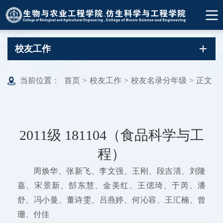
校友工作
当前位置：
首页
>
校友工作
>
校友名录分年级
>
正文
2011级 181104（食品科学与工
程）
周焕华、张新飞、李文强、王刚、段吉清、刘隆
嘉、宋景新、郜东慧、金美红、王偲琦、于芮、潘
舒、冯小曼、董诗雯、吕燕婷、何沁容、王汇楠、曾
珊、付佳