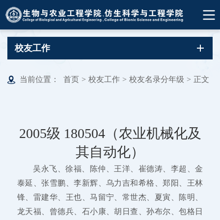
校友工作
当前位置：
首页
>
校友工作
>
校友名录分年级
>
正文
2005级 180504（农业机械化及
其自动化）
吴永飞、徐福、陈仲、王洋、崔德涛、李超、金
泰延、张雪鹏、李新辉、乌力吉和希格、郑阳、王林
锋、雷建华、王也、马留宁、常世杰、夏寅、陈明、
龙天福、曾德兵、石小康、胡日查、孙布尔、包格日