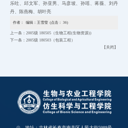
乐吐、邱文军、孙亚男、马彦坡、孙瑶、蒋薇、刘丹
丹、陈燕梅、胡叶亮
作者： 编辑：王雪莹 (点击：
36
)
上一条：
2005级 180505（生物工程(生物资源))
下一条：
2005级 180503（包装工程）
【
关闭
】
地址：吉林省长春市南关区人民大街5988号