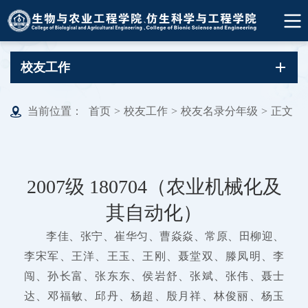
校友工作
当前位置：
首页
>
校友工作
>
校友名录分年级
>
正文
2007级 180704（农业机械化及
其自动化）
李佳、张宁、崔华匀、曹焱焱、常原、田柳迎、
李宋军、王洋、王玉、王刚、聂堂双、滕凤明、李
闯、孙长富、张东东、侯岩舒、张斌、张伟、聂士
达、邓福敏、邱丹、杨超、殷月祥、林俊丽、杨玉