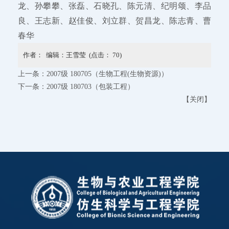
龙、孙攀攀、张磊、石晓孔、陈元清、纪明颂、李品
良、王志新、赵佳俊、刘立群、贺昌龙、陈志青、曹
春华
作者： 编辑：王雪莹 (点击：
70
)
上一条：
2007级 180705（生物工程(生物资源)）
下一条：
2007级 180703（包装工程）
【
关闭
】