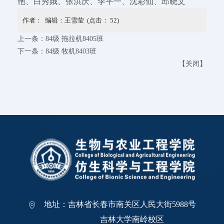
艳、白秀娥、张洪庆、李平一、沈彩仙、邱晓文
作者： 编辑：王雪莹 (点击：
52
)
上一条：
84级 拖拉机8405班
下一条：
84级 牧机8403班
【
关闭
】
地址：吉林省长春市南关区人民大街5988号
吉林大学南岭校区