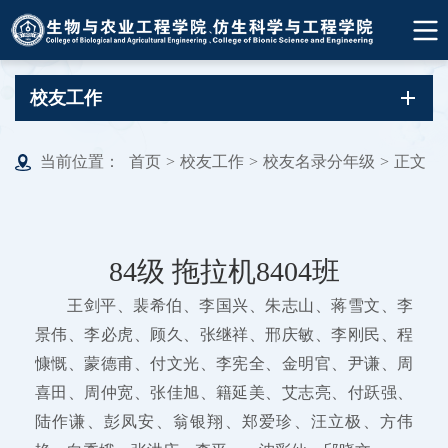
校友工作
当前位置：
首页
>
校友工作
>
校友名录分年级
>
正文
84级 拖拉机8404班
王剑平、裴希伯、李国兴、朱志山、蒋雪文、李
景伟、李必虎、顾久、张继祥、邢庆敏、李刚民、程
慷慨、蒙德甫、付文光、李宪全、金明官、尹谦、周
喜田、周仲宽、张佳旭、籍延美、艾志亮、付跃强、
陆作谦、彭凤安、翁银翔、郑爱珍、汪立极、方伟