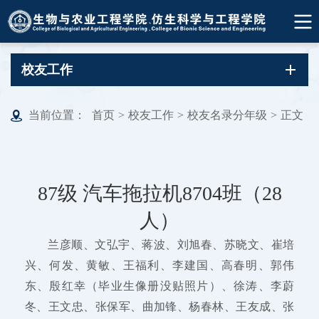
校友工作
当前位置：
首页
>
校友工作
>
校友名录分年级
>
正文
87级 汽车拖拉机8704班（28
人）
兰彦顺、文弘宇、蒋波、刘旭春、苏晓文、崔培
兴、何发、黄敏、王福利、李建国、高春明、郭伟
东、殷红幸（毕业生像册没贴照片）、徐涛、李蔚
冬、王文忠、张保军、曲加锋、杨春林、王友成、张