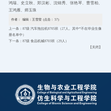
鸿瑞、史立秋、郑汉彬、沈锦秀、张艳琴、曹雪柏、
王鸿雁、师玉珠
作者： 编辑：王雪莹 (点击：
57
)
上一条：
87级 汽车拖拉机8705班（27人。其中*不在毕业生像
册名单中）
下一条：
87级 食品机械8703班（29人）
【
关闭
】