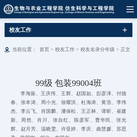
校友工作
当前位置：
首页
>
校友工作
>
校友名录分年级
>
正文
99级 包装99004班
李海振、王庆伟、王辉、赵国如、彭彦泽、付德
春、张本涛、周小光、徐耀洪、杜海涛、黄浩、李伟
杰、李云飞、肖国麟、潘保松、王正林、谭昕、崔建
新、周然、肖川、张自红、陈彦军、曹华民、张光
辉、赵月芳、温晓雯、许亚婷、李庆、曲慧媛、苏思