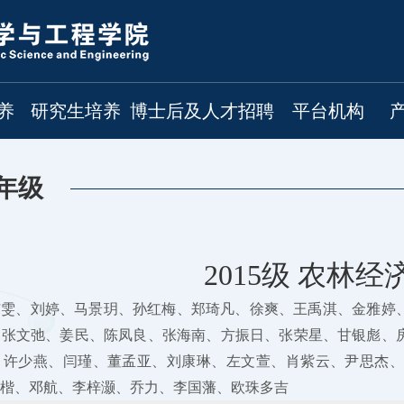
养
研究生培养
博士后及人才招聘
平台机构
年级
2015级 农林经
沛雯、刘婷、马景玥、孙红梅、郑琦凡、徐爽、王禹淇、金雅婷
、张文弛、姜民、陈凤良、张海南、方振日、张荣星、甘银彪、
、许少燕、闫瑾、董孟亚、刘康琳、左文萱、肖紫云、尹思杰
楷、邓航、李梓灏、乔力、李国藩、欧珠多吉