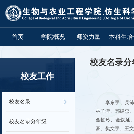
首页
学院概况
师资力量
本科生培
校友名录分
校友工作
校友名录
李东宇、吴
林子滢、郭建忠
金虹玲、金叙延
校友名录分年级
豪、樊文宇、王文