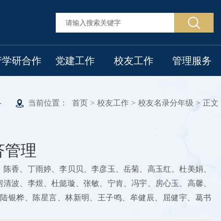
产学研合作
党建工作
校友工作
管理服务
当前位置：
首页
>
校友工作
>
校友名录分年级
>
正文
济管理
、陈香、丁雨婷、李贝贝、李彦玉、岳菊、高玉红、杜美娟、
房清波、李煜、杜懿璇、张敏、宁肯、冯宇、房心玉、高馨、
、陆银桦、陈星言、林新明、王子鸣、牟健辰、屈健宇、葛书