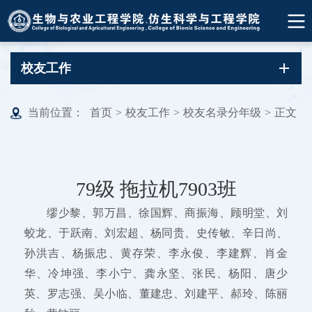
校友工作
当前位置：
首页
>
校友工作
>
校友名录分年级
>
正文
79级 拖拉机7903班
缪少黎、郭万昌、徐国辉、商振海、顾明堂、刘
蛟龙、于跃南、刘宏超、杨同贵、史传敏、辛日尚、
孙洪吉、杨振忠、黄存荣、李永俊、李建辉、肖金
华、冷坤强、李小宁、龚永坚、张民、杨阳、唐少
英、罗志强、吴小临、董建忠、刘建平、郝玲、陈丽