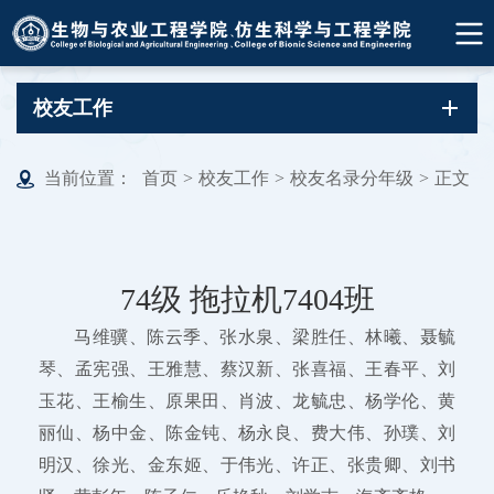
校友工作
当前位置：
首页
>
校友工作
>
校友名录分年级
>
正文
74级 拖拉机7404班
马维骥、陈云季、张水泉、梁胜任、林曦、聂毓
琴、孟宪强、王雅慧、蔡汉新、张喜福、王春平、刘
玉花、王榆生、原果田、肖波、龙毓忠、杨学伦、黄
丽仙、杨中金、陈金钝、杨永良、费大伟、孙璞、刘
明汉、徐光、金东姬、于伟光、许正、张贵卿、刘书