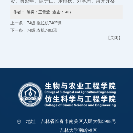
贤、黄彭年、陈子仁、乐艳秋、刘学志、海齐齐格
作者： 编辑：王雪莹 (点击：
40
)
上一条：
74级 拖拉机7405班
下一条：
74级 农机7403班
【
关闭
】
地址：吉林省长春市南关区人民大街5988号
吉林大学南岭校区