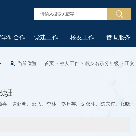
产学研合作
党建工作
校友工作
管理服务
当前位置：
首页
>
校友工作
>
校友名录分年级
>
正文
3班
顺喜、陈延明、邸弘、李林、佟月英、戈双生、陈东辉、张晓