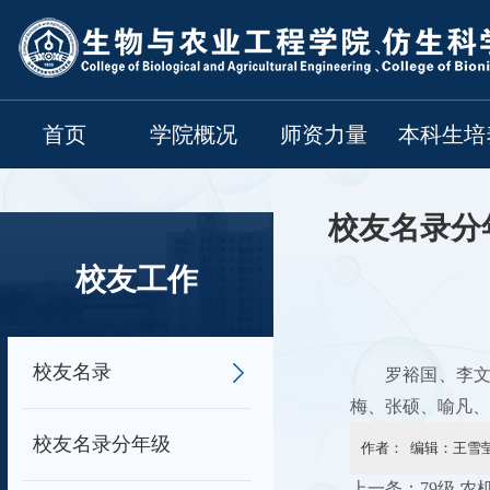
首页
学院概况
师资力量
本科生培
校友名录分
校友工作
校友名录
罗裕国、李
梅、张硕、喻凡、
校友名录分年级
作者： 编辑：王雪莹
上一条：
79级 农机