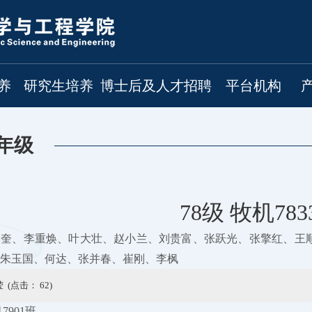
养
研究生培养
博士后及人才招聘
平台机构
年级
78级 牧机783
文奎、李重焕、叶大壮、赵小兰、刘贵富、张跃光、张擎红、王
朱玉国、何达、张并春、崔刚、李枫
 (点击：
62
)
7901班