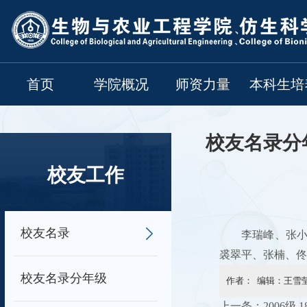
首页
学院概况
师资力量
本科生培
校友名录分
校友工作
校友名录
李瑞峰、张
裘翠平、张楠、佟
校友名录分年级
作者： 编辑：王雪莹
上一条：
2006级