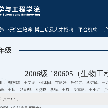
养
研究生培养
博士后及人才招聘
平台机构
年级
2006级 180605（生物
小叶、郑东辉、王文统、何沐阳、衣丽婷、严代才、李钟毓、王
磊、王楠、纪春柳、闫姿晗、李梅、王原、吴雪丽、王小红、芦
 (点击：
61
)
 180606（食品质量与安全）