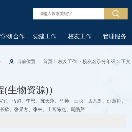
产学研合作
党建工作
校友工作
管理服务
当前位置：
首页
>
校友工作
>
校友名录分年级
>
正文
工程(生物资源)）
洪宇、马超、李想、陈天翔、马帅、王聪、孟凡凯、邵慧帅、
长欣、张景方、张林、上官陈燕、周皓芹