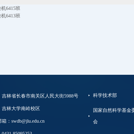
拉机6415班
拉机6413班
科学技术部
：吉林省长春市南关区人民大街5988号
大学南岭校区
国家自然科学基金
：swdb@jlu.edu.cn
会
431-85095253