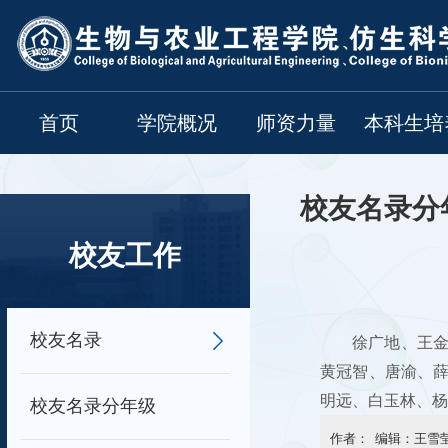
首页
学院概况
师资力量
本科生培
校友名录分
校友工作
校友名录
徐广地、王
黄冠智、唐渝、
明远、白玉林、杨
校友名录分年级
作者： 编辑：王雪莹