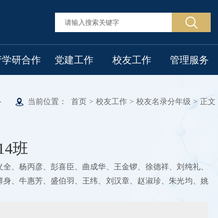
产学研合作
党建工作
校友工作
管理服务
当前位置：
首页
>
校友工作
>
校友名录分年级
>
正文
14班
义全、杨丙彦、彭喜臣、曲成华、王金锣、徐德祥、刘纯礼、
群身、牛惠芳、盛伯羽、王纬、刘汉章、赵淑珍、朱光均、姚