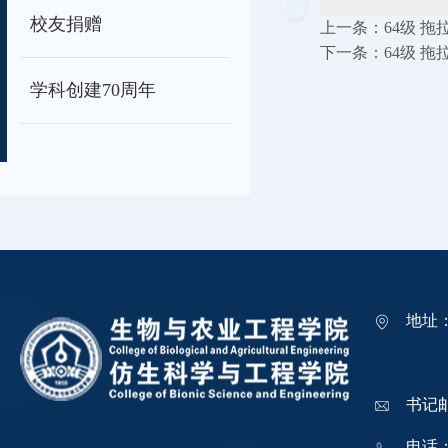
校友捐赠
上一条：
64级 拖
下一条：
64级 拖
学科创建70周年
地址
吉林
书记邮箱
电话：0