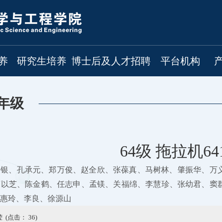
养
研究生培养
博士后及人才招聘
平台机构
年级
64级 拖拉机64
金银、孔承元、郑万俊、赵全欣、张葆真、马树林、肇振华、万
薛以芝、陈金鹤、任志申、孟镁、关福绵、李慧珍、张幼君、窦
惠玲、李良、徐源山
 (点击：
36
)