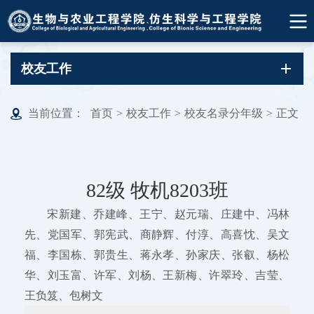
校友工作
当前位置：
首页
>
校友工作
>
校友名录分年级
>
正文
82级 牧机8203班
宋新建、乔建峰、王宁、赵元瑞、庄建中、冯林
先、党国军、郭宪武、商静辉、付淳、高喜忱、吴文
福、李国栋、郭贵生、蒋永孝、孙家庆、张叡、杨松
华、刘玉富、许军、刘杨、王新梅、许翠玲、吉莹、
王负笈、包树文