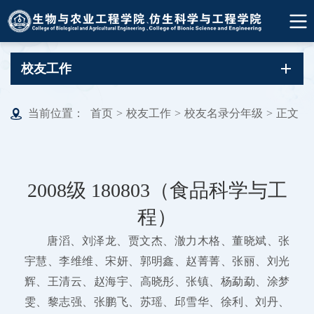
校友工作
当前位置：
首页
>
校友工作
>
校友名录分年级
>
正文
2008级 180803（食品科学与工
程）
唐滔、刘泽龙、贾文杰、澈力木格、董晓斌、张
宇慧、李维维、宋妍、郭明鑫、赵菁菁、张丽、刘光
辉、王清云、赵海宇、高晓彤、张镇、杨勐勐、涂梦
雯、黎志强、张鹏飞、苏瑶、邱雪华、徐利、刘丹、