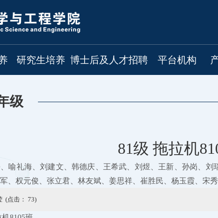
养
研究生培养
博士后及人才招聘
平台机构
年级
81级 拖拉机81
平、喻礼海、刘建文、韩德庆、王希武、刘煜、王新、孙岗、刘
军、权元俊、张立君、林友斌、姜思祥、崔胜民、杨玉霞、宋秀
 (点击：
73
)
拉机8105班