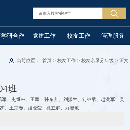
产学研合作
党建工作
校友工作
管理服务
当前位置：
首页
>
校友工作
>
校友名录分年级
>
正文
04班
瑞军、史继林、王军、孙东升、刘振生、刘继承、赵洪军、吴
杰、王京春、潘晓莹、徐立群、万淑敏