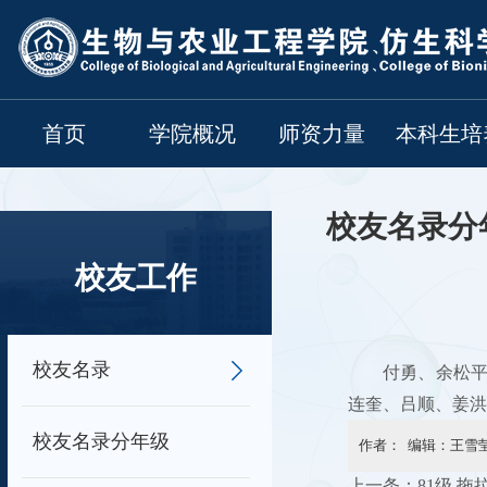
首页
学院概况
师资力量
本科生培
校友名录分
校友工作
校友名录
付勇、余松
连奎、吕顺、姜洪
校友名录分年级
作者： 编辑：王雪莹
上一条：
81级 拖