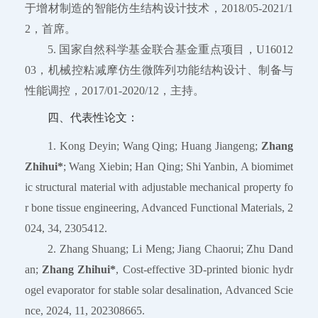
于增材制造的智能仿生结构设计技术，2018/05-2021/1
2，首席。
5. 国家自然科学基金联合基金重点项目，U16012
03，机械控粘减摩仿生微阵列功能结构设计、制备与
性能调控，2017/01-2020/12，主持。
四、代表性论文：
1. Kong Deyin; Wang Qing; Huang Jiangeng;
Zhang
Zhihui*
; Wang Xiebin; Han Qing; Shi Yanbin, A biomimet
ic structural material with adjustable mechanical property fo
r bone tissue engineering, Advanced Functional Materials, 2
024, 34, 2305412.
2. Zhang Shuang; Li Meng; Jiang Chaorui; Zhu Dand
an;
Zhang Zhihui*
, Cost-effective 3D-printed bionic hydr
ogel evaporator for stable solar desalination, Advanced Scie
nce, 2024, 11, 202308665.