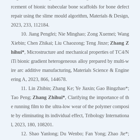
rcement of bionic trabecular bone scaffolds for bone defect
repair using the slime mould algorithm, Materials & Design,
2023, 233, 112184.
10. Jiang Pengfei; Nie Minghao; Zong Xuemei; Wang
Xiebin; Chen Zhikai; Liu Chaozong; Teng Jinze;
Zhang Z
hihui*
, Microstructure and mechanical properties of TC4/N
iTi bionic gradient heterogeneous alloy prepared by multi-w
ire arc additive manufacturing, Materials Science & Engine
ering A, 2023, 866, 144678.
11. Lin Zhibin; Zhang Ke; Ye Jiaxin; Gao Bingzhao*;
Tao Peng;
Zhang Zhihui*
, Clarifying the importance of th
e running film to the ultra-low wear of the polymer composi
te by eliminating its individual effect, Tribology Internationa
l, 2023, 180, 108201.
12. Shao Yanlong; Du Wenbo; Fan Yong; Zhao Jie*;