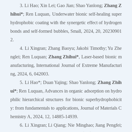
3. Li Hao; Xin Lei; Gao Jian; Shao Yanlong;
Zhang Z
hihui*
; Ren Luquan, Underwater bionic self-healing super
hydrophobic coating with the synergetic effect of hydrogen
bonds and self-formed bubbles, Small, 2024, 20, 20230901
2.
4. Li Xingran; Zhang Baoyu; Jakobi Timothy; Yu Zhe
nglei; Ren Luquan;
Zhang Zhihui*
, Laser-based bionic m
anufacturing, International Journal of Extreme Manufacturi
ng, 2024, 6, 042003.
5. Li Hao*; Duan Yajing; Shao Yanlong;
Zhang Zhih
ui*
; Ren Luquan, Advances in organic adsorption on hydro
philic hierarchical structures for bionic superhydrophobicit
y: from fundamentals to applications, Journal of Materials C
hemistry A, 2024, 12, 14885-14939.
6. Li Xingran; Li Qiang; Nie Minghao; Jiang Pengfei;