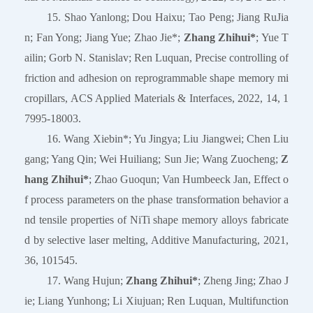
15. Shao Yanlong; Dou Haixu; Tao Peng; Jiang RuJia
n; Fan Yong; Jiang Yue; Zhao Jie*;
Zhang Zhihui*
; Yue T
ailin; Gorb N. Stanislav; Ren Luquan, Precise controlling of
friction and adhesion on reprogrammable shape memory mi
cropillars, ACS Applied Materials & Interfaces, 2022, 14, 1
7995-18003.
16. Wang Xiebin*; Yu Jingya; Liu Jiangwei; Chen Liu
gang; Yang Qin; Wei Huiliang; Sun Jie; Wang Zuocheng;
Z
hang Zhihui*
; Zhao Guoqun; Van Humbeeck Jan, Effect o
f process parameters on the phase transformation behavior a
nd tensile properties of NiTi shape memory alloys fabricate
d by selective laser melting, Additive Manufacturing, 2021,
36, 101545.
17. Wang Hujun;
Zhang Zhihui*
; Zheng Jing; Zhao J
ie; Liang Yunhong; Li Xiujuan; Ren Luquan, Multifunction