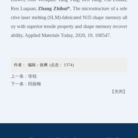
Ren Luquan;
Zhang Zhihui*
, The microstructure of a sele
ctive laser melting (SLM)-fabricated NiTi shape memory all
oy with superior tensile property and shape memory recover
ability, Applied Materials Today, 2020, 19, 100547.
作者： 编辑：徐爽 (点击：
1374
)
上一条：
张锐
下一条：
田丽梅
【
关闭
】