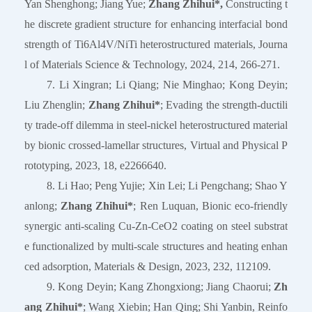
Yan Shenghong; Jiang Yue;
Zhang Zhihui*,
Constructing t
he discrete gradient structure for enhancing interfacial bond
strength of Ti6Al4V/NiTi heterostructured materials, Journa
l of Materials Science & Technology, 2024, 214, 266-271.
7. Li Xingran; Li Qiang; Nie Minghao; Kong Deyin;
Liu Zhenglin;
Zhang Zhihui*
; Evading the strength-ductili
ty trade-off dilemma in steel-nickel heterostructured material
by bionic crossed-lamellar structures, Virtual and Physical P
rototyping, 2023, 18, e2266640.
8. Li Hao; Peng Yujie; Xin Lei; Li Pengchang; Shao Y
anlong;
Zhang Zhihui*
; Ren Luquan, Bionic eco-friendly
synergic anti-scaling Cu-Zn-CeO2 coating on steel substrat
e functionalized by multi-scale structures and heating enhan
ced adsorption, Materials & Design, 2023, 232, 112109.
9. Kong Deyin; Kang Zhongxiong; Jiang Chaorui;
Zh
ang Zhihui*
; Wang Xiebin; Han Qing; Shi Yanbin, Reinfo