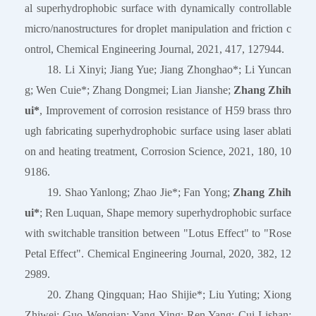
al superhydrophobic surface with dynamically controllable
micro/nanostructures for droplet manipulation and friction c
ontrol, Chemical Engineering Journal, 2021, 417, 127944.
18. Li Xinyi; Jiang Yue; Jiang Zhonghao*; Li Yuncan
g; Wen Cuie*; Zhang Dongmei; Lian Jianshe;
Zhang Zhih
ui*
, Improvement of corrosion resistance of H59 brass thro
ugh fabricating superhydrophobic surface using laser ablati
on and heating treatment, Corrosion Science, 2021, 180, 10
9186.
19. Shao Yanlong; Zhao Jie*; Fan Yong;
Zhang Zhih
ui*
; Ren Luquan, Shape memory superhydrophobic surface
with switchable transition between "Lotus Effect" to "Rose
Petal Effect". Chemical Engineering Journal, 2020, 382, 12
2989.
20. Zhang Qingquan; Hao Shijie*; Liu Yuting; Xiong
Zhiwei; Guo Wenqian; Yang Ying; Ren Yang; Cui Lishan;