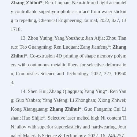
Zhang Zhihui*
; Ren Luquan, Near-infrared light accuratel
y controllable superhydrophobic surface from water stickin
g to repelling, Chemical Engineering Journal, 2022, 427, 13
1718.
13. Zhou Yuting; Yang Youzhou; Jian Aijia; Zhou Tian
ruo; Tao Guangming; Ren Luquan; Zang Jianfeng*;
Zhang
Zhihui*
, Co-extrusion 4D printing of shape memory polym
ers with continuous metallic fibers for selective deformatio
n, Composites Science and Technology, 2022, 227, 10960
3.
14. Shen Hui; Zhang Qingquan; Yang Ying*; Ren Yan
g; Guo Yanbao; Yang Yafeng; Li Zhonghan; Xiong Zhiwei;
Kong Xiangguang;
Zhang Zhihui*
; Guo Fangmin; Cui Li
shan; Hao Shijie*, Selective laser melted high Ni content Ti
Ni alloy with superior superelasticity and hardwearing, Jour
nal of Materials Science & Technology, 2022, 16, 246-257.