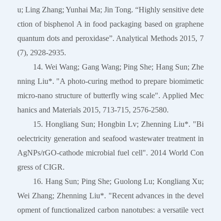
u; Ling Zhang; Yunhai Ma; Jin Tong. “Highly sensitive dete
ction of bisphenol A in food packaging based on graphene
quantum dots and peroxidase”. Analytical Methods 2015, 7
(7), 2928-2935.
14. Wei Wang; Gang Wang; Ping She; Hang Sun; Zhe
nning Liu*. "A photo-curing method to prepare biomimetic
micro-nano structure of butterfly wing scale". Applied Mec
hanics and Materials 2015, 713-715, 2576-2580.
15. Hongliang Sun; Hongbin Lv; Zhenning Liu*. "Bi
oelectricity generation and seafood wastewater treatment in
AgNPs/rGO-cathode microbial fuel cell". 2014 World Con
gress of CIGR.
16. Hang Sun; Ping She; Guolong Lu; Kongliang Xu;
Wei Zhang; Zhenning Liu*. "Recent advances in the devel
opment of functionalized carbon nanotubes: a versatile vect