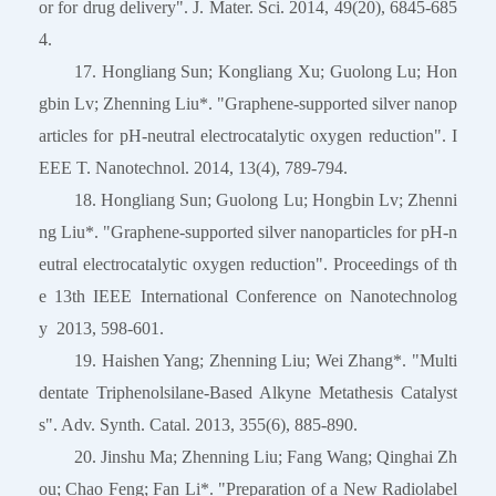
or for drug delivery". J. Mater. Sci. 2014, 49(20), 6845-685
4.
17. Hongliang Sun; Kongliang Xu; Guolong Lu; Hon
gbin Lv; Zhenning Liu*. "Graphene-supported silver nanop
articles for pH-neutral electrocatalytic oxygen reduction". I
EEE T. Nanotechnol. 2014, 13(4), 789-794.
18. Hongliang Sun; Guolong Lu; Hongbin Lv; Zhenni
ng Liu*. "Graphene-supported silver nanoparticles for pH-n
eutral electrocatalytic oxygen reduction". Proceedings of th
e 13th IEEE International Conference on Nanotechnolog
y 2013, 598-601.
19. Haishen Yang; Zhenning Liu; Wei Zhang*. "Multi
dentate Triphenolsilane-Based Alkyne Metathesis Catalyst
s". Adv. Synth. Catal. 2013, 355(6), 885-890.
20. Jinshu Ma; Zhenning Liu; Fang Wang; Qinghai Zh
ou; Chao Feng; Fan Li*. "Preparation of a New Radiolabel