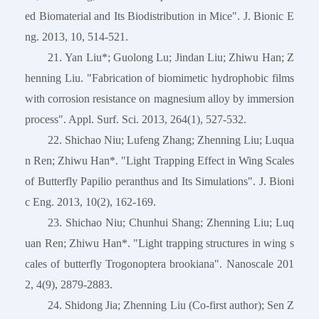
ed Biomaterial and Its Biodistribution in Mice". J. Bionic E
ng. 2013, 10, 514-521.
21. Yan Liu*; Guolong Lu; Jindan Liu; Zhiwu Han; Z
henning Liu. "Fabrication of biomimetic hydrophobic films
with corrosion resistance on magnesium alloy by immersion
process". Appl. Surf. Sci. 2013, 264(1), 527-532.
22. Shichao Niu; Lufeng Zhang; Zhenning Liu; Luqua
n Ren; Zhiwu Han*. "Light Trapping Effect in Wing Scales
of Butterfly Papilio peranthus and Its Simulations". J. Bioni
c Eng. 2013, 10(2), 162-169.
23. Shichao Niu; Chunhui Shang; Zhenning Liu; Luq
uan Ren; Zhiwu Han*. "Light trapping structures in wing s
cales of butterfly Trogonoptera brookiana". Nanoscale 201
2, 4(9), 2879-2883.
24. Shidong Jia; Zhenning Liu (Co-first author); Sen Z