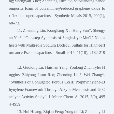
ng; Shengyan Yin*; Zhenning Liu*. "A self-standing nanoc
omposite foam of polyaniline@reduced graphene oxide fo
r flexible super-capacitors". Synthetic Metals 2015, 209(1),
68–73.
11. Zhenning Liu; Kongliang Xu; Hang Sun*; Shengy
an Yin*. "One-step Synthesis of Single-layer MnO2 Nanos
heets with Multi-role Sodium Dodecyl Sulfate for High-perf
ormance Pseudocapacitors". Small 2015, 11(18), 2182-219
1.
12. Guolong Lu; Haishen Yang; Youlong Zhu; Tyler H
uggins; Zhiyong Jason Ren; Zhenning Liu*; Wei Zhang*.
"Synthesis of Conjugated Porous Co(II) Porphyrinylene-Et
hynylene Framework Through Alkyne Metathesis and Its C
atalytic Activity Study". J. Mater. Chem. A 2015, 3(9), 495
4-4959.
13. Hui Huang; Ziqian Feng; Yongxin Li; Zhenning Li