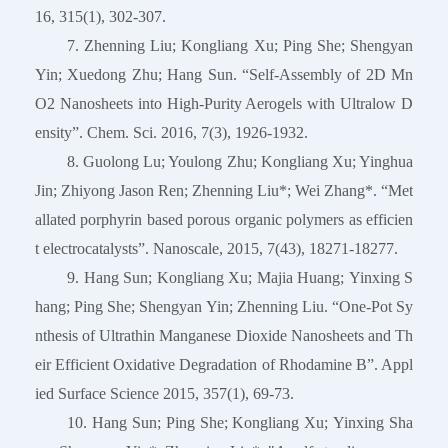
16, 315(1), 302-307.
7. Zhenning Liu; Kongliang Xu; Ping She; Shengyan
Yin; Xuedong Zhu; Hang Sun. “Self-Assembly of 2D Mn
O2 Nanosheets into High-Purity Aerogels with Ultralow D
ensity”. Chem. Sci. 2016, 7(3), 1926-1932.
8. Guolong Lu; Youlong Zhu; Kongliang Xu; Yinghua
Jin; Zhiyong Jason Ren; Zhenning Liu*; Wei Zhang*. “Met
allated porphyrin based porous organic polymers as efficien
t electrocatalysts”. Nanoscale, 2015, 7(43), 18271-18277.
9. Hang Sun; Kongliang Xu; Majia Huang; Yinxing S
hang; Ping She; Shengyan Yin; Zhenning Liu. “One-Pot Sy
nthesis of Ultrathin Manganese Dioxide Nanosheets and Th
eir Efficient Oxidative Degradation of Rhodamine B”. Appl
ied Surface Science 2015, 357(1), 69-73.
10. Hang Sun; Ping She; Kongliang Xu; Yinxing Sha