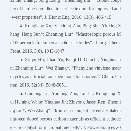
Zhihui Zhang; Song Liang*; Zhenning Liu*. “Bionic coupl
ing of hardness gradient to surface texture for improved anti
-wear properties”. J. Bionic Eng. 2016, 13(3), 406-415.
4. Kongliang Xu; Xuedong Zhu; Ping She; Yinxing S
hang; Hang Sun*; Zhenning Liu*. “Macroscopic porous M
nO2 aerogels for supercapacitor electrodes”. Inorg. Chem.
Front. 2016, 3(8), 1043-1047.
5. Xinyu Hu; Chao Yu; Kenji D. Okochi; Yinghua Ji
n; Zhenning Liu*; Wei Zhang*. “Phenylene vinylene macr
ocycles as artificial transmembrane transporters”. Chem. Co
mm. 2016, 52(34), 5848-5851.
6. Guolong Lu; Youlong Zhu; Lu Lu; Kongliang X
u; Heming Wang; Yinghua Jin; Zhiyong Jason Ren; Zhenni
ng Liu*; Wei Zhang*. “Iron-rich nanoparticle encapsulated,
nitrogen doped porous carbon materials as efficient cathode
electrocatalyst for microbial fuel cells”. J. Power Sources 20