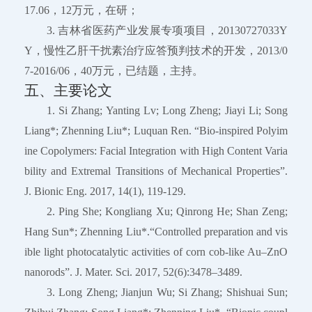
17.06，12万元，在研；
3. 吉林省医药产业发展专项项目，20130727033Y
Y，慢性乙肝干扰素治疗应答预判技术的开发，2013/0
7-2016/06，40万元，已结题，主持。
五、主要论文
1. Si Zhang; Yanting Lv; Long Zheng; Jiayi Li; Song
Liang*; Zhenning Liu*; Luquan Ren. “Bio-inspired Polyim
ine Copolymers: Facial Integration with High Content Varia
bility and Extremal Transitions of Mechanical Properties”.
J. Bionic Eng. 2017, 14(1), 119-129.
2. Ping She; Kongliang Xu; Qinrong He; Shan Zeng;
Hang Sun*; Zhenning Liu*.“Controlled preparation and vis
ible light photocatalytic activities of corn cob-like Au–ZnO
nanorods”. J. Mater. Sci. 2017, 52(6):3478–3489.
3. Long Zheng; Jianjun Wu; Si Zhang; Shishuai Sun;