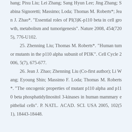
hang; Pixu Liu; Lei Zhang; Sang Hyun Lee; Jing Zhang; S
abina Signoretti; Massimo; Loda; Thomas M. Roberts*; Jea
n J. Zhao*. "Essential roles of PI(3)K-p110 beta in cell gro
wth, metabolism and tumorigenesis". Nature 2008, 454(720
5), 776-U102.
25. Zhenning Liu; Thomas M. Roberts*. "Human tum
or mutants in the p110 alpha subunit of PI3K". Cell Cycle 2
006, 5(7), 675-677.
26. Jean J. Zhao; Zhenning Liu (Co-first author); Li W
ang; Eyoung Shin; Massimo F. Loda; Thomas M. Roberts
*. "The oncogenic properties of mutant p110 alpha and p11
0 beta phosphatidylinositol 3-kinases in human mammary e
pithelial cells". P. NATL. ACAD. SCI. USA 2005, 102(5
1), 18443-18448.