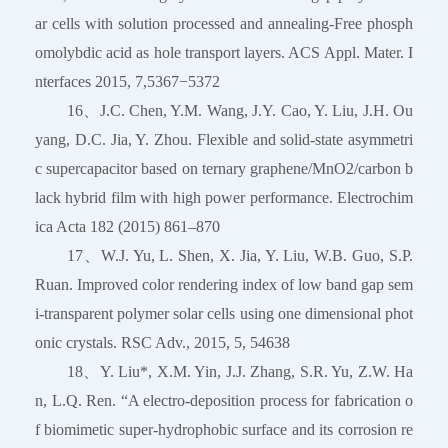
ar cells with solution processed and annealing-Free phosph
omolybdic acid as hole transport layers. ACS Appl. Mater. I
nterfaces 2015, 7,5367−5372
16、J.C. Chen, Y.M. Wang, J.Y. Cao, Y. Liu, J.H. Ou
yang, D.C. Jia, Y. Zhou. Flexible and solid-state asymmetri
c supercapacitor based on ternary graphene/MnO2/carbon b
lack hybrid film with high power performance. Electrochim
ica Acta 182 (2015) 861–870
17、W.J. Yu, L. Shen, X. Jia, Y. Liu, W.B. Guo, S.P.
Ruan. Improved color rendering index of low band gap sem
i-transparent polymer solar cells using one dimensional phot
onic crystals. RSC Adv., 2015, 5, 54638
18、Y. Liu*, X.M. Yin, J.J. Zhang, S.R. Yu, Z.W. Ha
n, L.Q. Ren. “A electro-deposition process for fabrication o
f biomimetic super-hydrophobic surface and its corrosion re