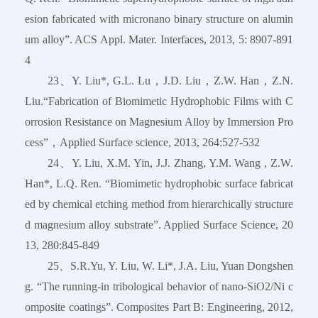
esion fabricated with micronano binary structure on alumin
um alloy”. ACS Appl. Mater. Interfaces, 2013, 5: 8907-891
4
23、Y. Liu*, G.L. Lu，J.D. Liu，Z.W. Han，Z.N.
Liu.“Fabrication of Biomimetic Hydrophobic Films with C
orrosion Resistance on Magnesium Alloy by Immersion Pro
cess”，Applied Surface science, 2013, 264:527-532
24、Y. Liu, X.M. Yin, J.J. Zhang, Y.M. Wang , Z.W.
Han*, L.Q. Ren. “Biomimetic hydrophobic surface fabricat
ed by chemical etching method from hierarchically structure
d magnesium alloy substrate”. Applied Surface Science, 20
13, 280:845-849
25、S.R.Yu, Y. Liu, W. Li*, J.A. Liu, Yuan Dongshen
g. “The running-in tribological behavior of nano-SiO2/Ni c
omposite coatings”. Composites Part B: Engineering, 2012,