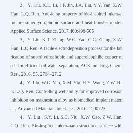
2、Y. Liu, X.L. Li, J.F. Jin, J.A. Liu, Y.Y. Yan, Z.W.
Han, L.Q. Ren. Anti-icing property of bio-inspired micro-st
ructure superhydrophobic surface and heat transfer model,
Applied Surface Science, 2017,400:498-505
3、Y. Liu, K.T. Zhang, W.G. Yao, C.C. Zhang, Z.W.
Han, L.Q.Ren. A facile electrodeposition process for the fab
rication of superhydrophobic and superoleophilic copper m
esh for efficient oil-water separation, ACS Ind. Eng. Chem.
Res., 2016, 55, 2704–2712
4、Y. Liu, W.G. Yao, X.M. Yin, H.Y. Wang, Z.W. Ha
n, L.Q. Ren. Controlling wettability for improved corrosion
inhibition on magnesium alloy as biomedical implant materi
als, Advanced Materials Interfaces, 2016, 1500723
4、Y. Liu , S.Y. Li, S.C. Niu, X.W. Cao, Z.W. Han,
L.Q. Ren. Bio-inspired micro-nano structured surface with