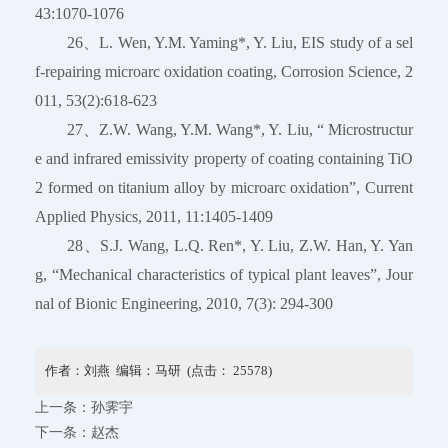
43:1070-1076
26、L. Wen, Y.M. Yaming*, Y. Liu, EIS study of a sel
f-repairing microarc oxidation coating, Corrosion Science, 2
011, 53(2):618-623
27、Z.W. Wang, Y.M. Wang*, Y. Liu, “ Microstructur
e and infrared emissivity property of coating containing TiO
2 formed on titanium alloy by microarc oxidation”, Current
Applied Physics, 2011, 11:1405-1409
28、S.J. Wang, L.Q. Ren*, Y. Liu, Z.W. Han, Y. Yan
g, “Mechanical characteristics of typical plant leaves”, Jour
nal of Bionic Engineering, 2010, 7(3): 294-300
作者：刘燕 编辑：马研 (点击：
25578
)
上一条：
孙霁宇
下一条：
赵杰