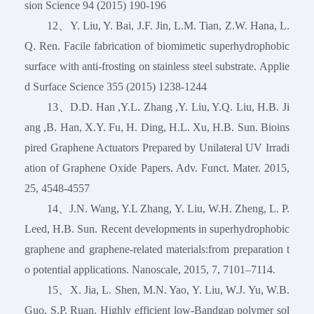
sion Science 94 (2015) 190-196
12、Y. Liu, Y. Bai, J.F. Jin, L.M. Tian, Z.W. Hana, L.
Q. Ren. Facile fabrication of biomimetic superhydrophobic
surface with anti-frosting on stainless steel substrate. Applie
d Surface Science 355 (2015) 1238-1244
13、D.D. Han ,Y.L. Zhang ,Y. Liu, Y.Q. Liu, H.B. Ji
ang ,B. Han, X.Y. Fu, H. Ding, H.L. Xu, H.B. Sun. Bioins
pired Graphene Actuators Prepared by Unilateral UV Irradi
ation of Graphene Oxide Papers. Adv. Funct. Mater. 2015,
25, 4548-4557
14、J.N. Wang, Y.L Zhang, Y. Liu, W.H. Zheng, L. P.
Leed, H.B. Sun. Recent developments in superhydrophobic
graphene and graphene-related materials:from preparation t
o potential applications. Nanoscale, 2015, 7, 7101–7114.
15、X. Jia, L. Shen, M.N. Yao, Y. Liu, W.J. Yu, W.B.
Guo, S.P. Ruan. Highly efficient low-Bandgap polymer sol