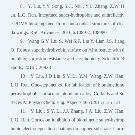
8、Y. Liu, Y.Y. Song, S.C. Niu , Y.L. Zhang, Z.W. H
an, L.Q. Ren. Integrated super-hydropobic and antireflectiv
e PDMS bio-templated from nano-conical structures of cica
da wings. RSC Advances, 2016,6:108974-108980
9、Wang G.Y, Liu S, Wei S.F, Liu Y, Lian J.S, Jiang
Q. Robust superhydrohyobic surface on Al substrate with d
urability, corrosion resistance and ice-phobicity. Scientific R
eports, 2016，20933
10、Y. Liu, J.D Liu, S.Y. Li, Y.M. Wang, Z.W. Han,
L.Q. Ren. One-step method for fabrication of biomimetic su
perhydrophobicsurface on aluminum alloy. Colloids and Su
rfaces A: Physicochem. Eng. Aspects 466 (2015) 125-131
11、Y. Liu , S.Y. Li, J.J. Zhang, J.A. Liu, Z.W. Han,
L.Q. Ren. Corrosion inhibition of biomimetic super-hydrop
hobic electrodeposition coatings on copper substrate. Corro