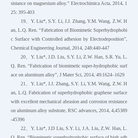
sistance on magnesium alloy.” Electrochimica Acta, 2014, 1
25: 395-403
19、Y. Liu*, S.Y. Li, J.J. Zhang, Y.M. Wang, Z.W. H
an, L.Q. Ren. “Fabrication of Biomimetic Superhydrophobi
c Surface with Controlled adhesion by Electrodeposition”,
Chemical Engineering Journal, 2014, 248:440-447
20、Y. Liu*, J.D. Liu, S.Y. Li, Z.W. Han, S.R. Yu, L.
Q. Ren. “Fabrication of biomimetic super-hydrophobic surf
ace on aluminum alloy”, J Mater Sci, 2014, 49:1624–1629
21、Y. Liu*, J.J. Zhang, S.Y. Li, Y.M. Wang, Z.W. H
an, L.Q. Fabrication of superhydrophobic graphene surface
with excellent mechanical abrasion and corrosion resistance
on aluminum alloy substrate, RSC advances, 2014, 4,45389
-45396
22、Y. Liu*, J.D Liu, S.Y. Li, J.A. Liu, Z.W. Han, L.
Q. Ren. “Biomimetic superhydrophobic surface of high adh