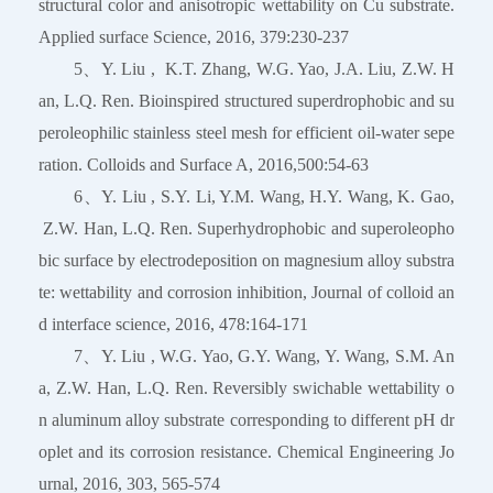
structural color and anisotropic wettability on Cu substrate.
Applied surface Science, 2016, 379:230-237
5、Y. Liu , K.T. Zhang, W.G. Yao, J.A. Liu, Z.W. H
an, L.Q. Ren. Bioinspired structured superdrophobic and su
peroleophilic stainless steel mesh for efficient oil-water sepe
ration. Colloids and Surface A, 2016,500:54-63
6、Y. Liu , S.Y. Li, Y.M. Wang, H.Y. Wang, K. Gao,
Z.W. Han, L.Q. Ren. Superhydrophobic and superoleopho
bic surface by electrodeposition on magnesium alloy substra
te: wettability and corrosion inhibition, Journal of colloid an
d interface science, 2016, 478:164-171
7、Y. Liu , W.G. Yao, G.Y. Wang, Y. Wang, S.M. An
a, Z.W. Han, L.Q. Ren. Reversibly swichable wettability o
n aluminum alloy substrate corresponding to different pH dr
oplet and its corrosion resistance. Chemical Engineering Jo
urnal, 2016, 303, 565-574