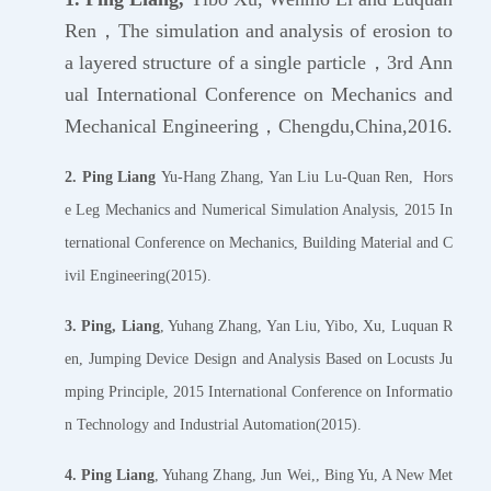
Ren
，
The simulation and analysis of erosion to
a layered structure of a single particle
，
3rd
Ann
ual International Conference on Mechanics and
Mechanical Engineering
，Chengdu,China,2016.
2.
Ping Liang
Yu-Hang Zhang, Yan Liu Lu-Quan Ren, Hors
e Leg Mechanics and Numerical Simulation Analysis, 2015 In
ternational Conference on Mechanics, Building Material and C
ivil Engineering(2015).
3.
Ping, Liang
, Yuhang Zhang, Yan Liu, Yibo, Xu, Luquan R
en, Jumping Device Design and Analysis Based on Locusts Ju
mping Principle, 2015 International Conference on Informatio
n Technology and Industrial Automation(2015).
4.
Ping Liang
, Yuhang Zhang, Jun Wei,, Bing Yu, A New Met