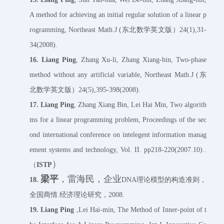
A method for achieving an initial regular solution of a linear p
rogramming, Northeast Math.J (东北数学英文版）24(1),31-
34(2008).
16.
Liang Ping
, Zhang Xu-li, Zhang Xiang-bin, Two-phase
method without any artificial variable, Northeast Math.J (东
北数学英文版）24(5),395-398(2008).
17.
Liang Ping
, Zhang Xiang Bin, Lei Hai Min, Two algorith
ms for a linear programming problem, Proceedings of the sec
ond international conference on intelegent information manag
ement systems and technology, Vol. II. pp218-220(2007.10)..
）
（
ISTP
梁平
，雷海民，企业
18.
DNA理论模型的构造准则，
全国商情.经济理论研究，2008.
19.
Liang Ping
,Lei Hai-min, The Method of Inner-point of t