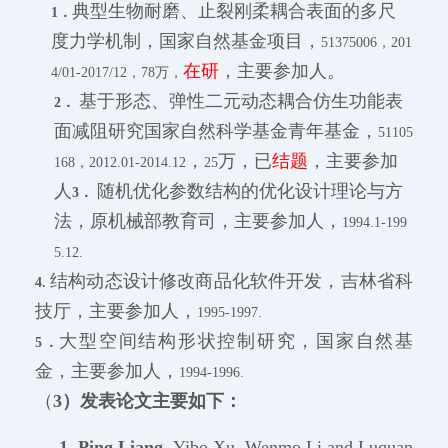
典型生物耐磨、止裂刚柔耦合表面的多尺
1．
度力学机制，国家自然基金项目，
51375006，201
在研
，主要参加人。
4/01-2017/12，78万，
基于形态、弹性二元动态耦合仿生功
能表
2．
面减阻研究国家自然科学基金青年基金，
51105
，
万，已
结题
，主要参加
168，2012.01-2014.12
25
人
随机优化参数结构的优化设计理论与方
3．
法，原机械部教育司，主要参加人，
1994.1-199
5.12.
结构动态设计修改商品化软件开发，吉林省科
4.
技厅，主要参加人，
1995-1997.
大型空间结构形状控制研究，国家自然基
5．
金，主要参加人，
1994-1996.
（
3）发表论文主要如下：
1.
P
ing Liang,
Yibo Xu, Wenmo Li and Luquan