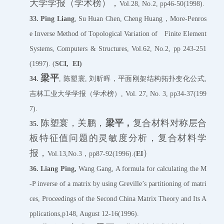
大学学报（学术榜），
Vol.28, No.2, pp46-50(1998).
33.
Ping Liang
, Su Huan Chen, Cheng Huang，More-Penros
e Inverse Method of Topological Variation of Finite Element
Systems, Computers & Structures, Vol.62, No.2, pp 243-251
(1997). (
SCI, EI)
梁平
34.
, 陈塑寰, 刘昕晖，平面刚架结构拓扑变化公式,
吉林工业大学学报（学术榜）, Vol. 27, No. 3, pp34-37(199
7).
陈塑寰，关鹏，
梁平，
复合材料对称层合
35.
板特征值问题的灵敏度分析，复合材料学
报，
）
Vol.13,No.3，pp87-92(1996).(
EI
36.
Liang Ping,
Wang Gang, A formula for calculating the M
-P inverse of a matrix by using Greville’s partitioning of matri
ces, Proceedings of the Second China Matrix Theory and Its A
pplications,p148, August 12-16(1996).