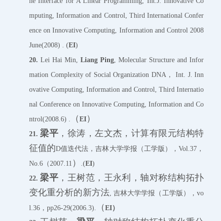
he Interface for A Linear Programming, Int.J. Innovative Co
mputing, Information and Control, Third International Confer
ence on Innovative Computing, Information and Control 2008
June(2008) . (
EI
)
20.
Lei Hai Min,
Liang Ping
, Molecular Structure and Infor
mation Complexity of Social Organization DNA， Int. J. Inn
ovative Computing, Information and Control, Third Internatio
nal Conference on Innovative Computing, Information and Co
（
）
ntrol(2008.6) .
EI
梁平
，徐涛，左文杰，计算有限元结构特
21.
征值的
D值迭代法，吉林大学学报（工学版），Vol.37，
）
No.6（2007.11
.(
EI
)
梁平
，王树范，王永利，轴对称结构拓扑
22.
变化重分析的新方法
, 吉林大学学报（工学版），vo
（
l.36，pp26-29(2006.3).
EI）