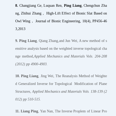
8.
Changjiang Ge, Luquan Ren,
Ping Liang
, Chengchun Zha
ng, Zhihui Zhang， High-Lift Effect of Bionic Slat Based on
Owl Wing， Journal of Bionic Engineering, 10(4), PP456-46
3,2013
9.
Ping Liang
, Qiang Zhang,and Jun Wei, A new method of s
ensitive analysis based on the weighted inverse topological cha
nge method,
Applied Mechanics and Materials Vols. 204-208
(2012) pp 4900-4903.
10.
Ping Liang
, Jing Wei, The Reanalysis Method of Weighte
d Generalized Inverse for Topological Modification of Plane
Structures,
Applied Mechanics and Materials Vols. 138-139 (2
012) pp 510-515.
11.
Liang Ping
, Yan Nan, The Inverse Proplem of Linear Pro