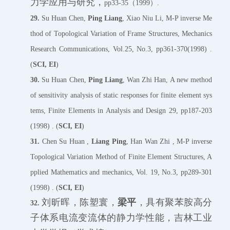
力学应用与研究，
pp33-35（1999）.
29.
Su Huan Chen,
Ping Liang
, Xiao Niu Li, M-P inverse Me
thod of Topological Variation of Frame Structures, Mechanics
Research Communications, Vol.25, No.3, pp361-370(1998) .
(
SCI, EI
)
30.
Su Huan Chen,
Ping Liang
, Wan Zhi Han, A new method
of sensitivity analysis of static responses for finite element sys
tems, Finite Elements in Analysis and Design 29, pp187-203
(1998) . (
SCI, EI
)
31.
Chen Su Huan ,
Liang Ping
, Han Wan Zhi , M-P inverse
Topological Variation Method of Finite Element Structures, A
pplied Mathematics and mechanics, Vol. 19, No.3, pp289-301
(1998) . (
SCI, EI
)
刘昕晖，陈塑寰，
梁平
，具有聚苯胺高分
32.
子体系电流变流体的静力学性能，吉林工业