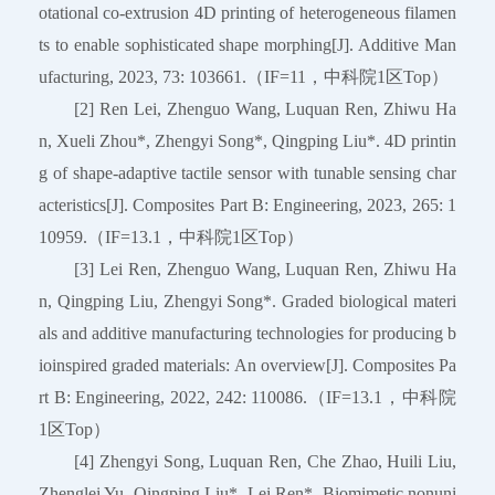
otational co-extrusion 4D printing of heterogeneous filamen
ts to enable sophisticated shape morphing[J]. Additive Man
ufacturing, 2023, 73: 103661.（IF=11，中科院1区Top）
[2] Ren Lei, Zhenguo Wang, Luquan Ren, Zhiwu Ha
n, Xueli Zhou*, Zhengyi Song*, Qingping Liu*. 4D printin
g of shape-adaptive tactile sensor with tunable sensing char
acteristics[J]. Composites Part B: Engineering, 2023, 265: 1
10959.（IF=13.1，中科院1区Top）
[3] Lei Ren, Zhenguo Wang, Luquan Ren, Zhiwu Ha
n, Qingping Liu, Zhengyi Song*. Graded biological materi
als and additive manufacturing technologies for producing b
ioinspired graded materials: An overview[J]. Composites Pa
rt B: Engineering, 2022, 242: 110086.（IF=13.1，中科院
1区Top）
[4] Zhengyi Song, Luquan Ren, Che Zhao, Huili Liu,
Zhenglei Yu, Qingping Liu*, Lei Ren*. Biomimetic nonuni