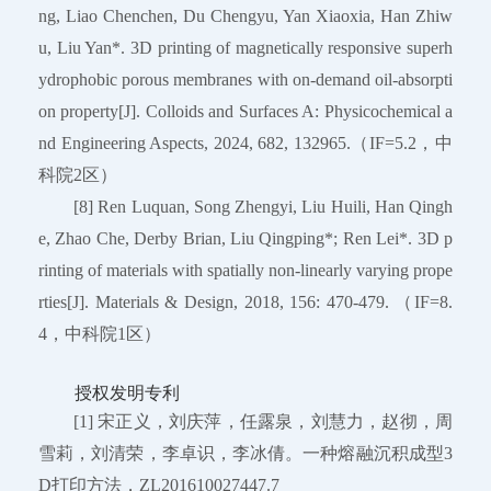
ng, Liao Chenchen, Du Chengyu, Yan Xiaoxia, Han Zhiw
u, Liu Yan*. 3D printing of magnetically responsive superh
ydrophobic porous membranes with on-demand oil-absorpti
on property[J]. Colloids and Surfaces A: Physicochemical a
nd Engineering Aspects, 2024, 682, 132965.（IF=5.2，中
科院2区）
[8] Ren Luquan, Song Zhengyi, Liu Huili, Han Qingh
e, Zhao Che, Derby Brian, Liu Qingping*; Ren Lei*. 3D p
rinting of materials with spatially non-linearly varying prope
rties[J]. Materials & Design, 2018, 156: 470-479. （IF=8.
4，中科院1区）
授权发明专利
[1] 宋正义，刘庆萍，任露泉，刘慧力，赵彻，周
雪莉，刘清荣，李卓识，李冰倩。一种熔融沉积成型3
D打印方法，ZL201610027447.7