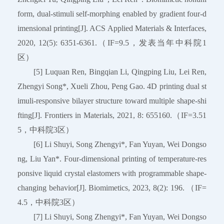
form, dual-stimuli self-morphing enabled by gradient four-d
imensional printing[J]. ACS Applied Materials & Interfaces,
2020, 12(5): 6351-6361.（IF=9.5，发表当年中科院1
区）
[5] Luquan Ren, Bingqian Li, Qingping Liu, Lei Ren,
Zhengyi Song*, Xueli Zhou, Peng Gao. 4D printing dual st
imuli-responsive bilayer structure toward multiple shape-shi
fting[J]. Frontiers in Materials, 2021, 8: 655160.（IF=3.51
5，中科院3区）
[6] Li Shuyi, Song Zhengyi*, Fan Yuyan, Wei Dongso
ng, Liu Yan*. Four-dimensional printing of temperature-res
ponsive liquid crystal elastomers with programmable shape-
changing behavior[J]. Biomimetics, 2023, 8(2): 196. （IF=
4.5，中科院3区）
[7] Li Shuyi, Song Zhengyi*, Fan Yuyan, Wei Dongso