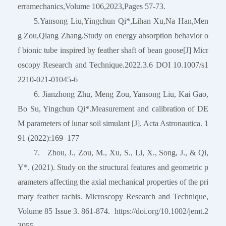
erramechanics,Volume 106,2023,Pages 57-73.
5.Yansong Liu,Yingchun Qi*,Lihan Xu,Na Han,Men
g Zou,Qiang Zhang.Study on energy absorption behavior o
f bionic tube inspired by feather shaft of bean goose[J] Micr
oscopy Research and Technique.2022.3.6 DOI 10.1007/s1
2210-021-01045-6
6. Jianzhong Zhu, Meng Zou, Yansong Liu, Kai Gao,
Bo Su, Yingchun Qi*.Measurement and calibration of DE
M parameters of lunar soil simulant [J]. Acta Astronautica. 1
91 (2022):169–177
7. Zhou, J., Zou, M., Xu, S., Li, X., Song, J., & Qi,
Y*. (2021). Study on the structural features and geometric p
arameters affecting the axial mechanical properties of the pri
mary feather rachis. Microscopy Research and Technique,
Volume 85 Issue 3. 861-874. https://doi.org/10.1002/jemt.2
3955