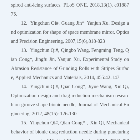
spired anti-icing surfaces, PLoS ONE, 2018,13(1), e01887
75.
12. Yingchun Qi#, Guang Jin*, Yanjun Xu, Design a
nd optimization for shape of space membrane mirror, Optics
and Precision Engineering, 2007,15(6),818-823
13. Yingchun Qi#, Qingbo Wang, Fengming Teng, Q
ian Cong*, Jingfu Jin, Yanjun Xu, Experimental Study on
Abrasion Resistance of Grinding Rolls with Stripes Surfac
e, Applied Mechanics and Materials, 2014, 455:42-147
14. Yingchun Qi#, Qian Cong*, Jiyue Wang, Xin Qi,
Optimization design and drag reduction mechanism researc
h on groove shape bionic needle, Journal of Mechanical En
gineering, 2012, 48(15): 126-130
15. Yingchun Qi#, Qian Cong*，Xin Qi, Mechanical
behavior of bionic drag reduction needle during puncturing