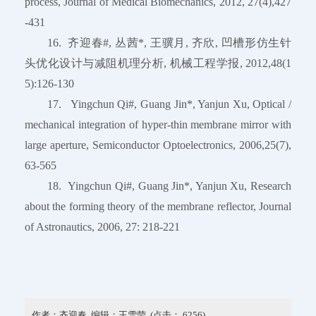
process, Journal of Medical Biomechanics, 2012, 27(4),427
-431
16. 齐迎春#, 丛茜*, 王骥月, 齐欣, 凹槽形仿生针
头优化设计与减阻机理分析, 机械工程学报, 2012,48(1
5):126-130
17. Yingchun Qi#, Guang Jin*, Yanjun Xu, Optical /
mechanical integration of hyper-thin membrane mirror with
large aperture, Semiconductor Optoelectronics, 2006,25(7),
63-565
18. Yingchun Qi#, Guang Jin*, Yanjun Xu, Research
about the forming theory of the membrane reflector, Journal
of Astronautics, 2006, 27: 218-221
作者：齐迎春 编辑：王雪莹 (点击：
6256
)