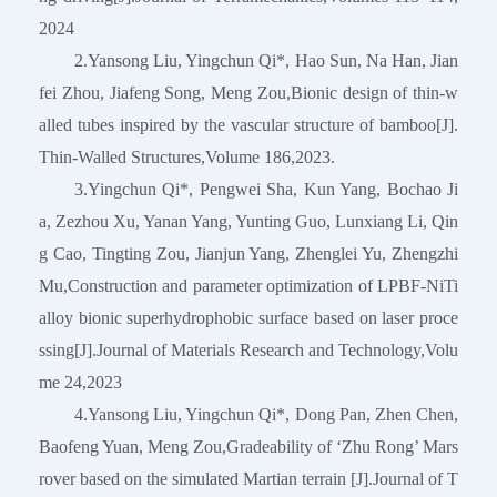
2024
2.Yansong Liu, Yingchun Qi*, Hao Sun, Na Han, Jian
fei Zhou, Jiafeng Song, Meng Zou,Bionic design of thin-w
alled tubes inspired by the vascular structure of bamboo[J].
Thin-Walled Structures,Volume 186,2023.
3.Yingchun Qi*, Pengwei Sha, Kun Yang, Bochao Ji
a, Zezhou Xu, Yanan Yang, Yunting Guo, Lunxiang Li, Qin
g Cao, Tingting Zou, Jianjun Yang, Zhenglei Yu, Zhengzhi
Mu,Construction and parameter optimization of LPBF-NiTi
alloy bionic superhydrophobic surface based on laser proce
ssing[J].Journal of Materials Research and Technology,Volu
me 24,2023
4.Yansong Liu, Yingchun Qi*, Dong Pan, Zhen Chen,
Baofeng Yuan, Meng Zou,Gradeability of ‘Zhu Rong’ Mars
rover based on the simulated Martian terrain [J].Journal of T