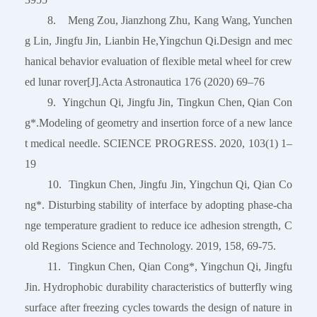
8. Meng Zou, Jianzhong Zhu, Kang Wang, Yunchen
g Lin, Jingfu Jin, Lianbin He,Yingchun Qi.Design and mec
hanical behavior evaluation of ﬂexible metal wheel for crew
ed lunar rover[J].Acta Astronautica 176 (2020) 69–76
9. Yingchun Qi, Jingfu Jin, Tingkun Chen, Qian Con
g*.Modeling of geometry and insertion force of a new lance
t medical needle. SCIENCE PROGRESS. 2020, 103(1) 1–
19
10. Tingkun Chen, Jingfu Jin, Yingchun Qi, Qian Co
ng*. Disturbing stability of interface by adopting phase-cha
nge temperature gradient to reduce ice adhesion strength, C
old Regions Science and Technology. 2019, 158, 69-75.
11. Tingkun Chen, Qian Cong*, Yingchun Qi, Jingfu
Jin. Hydrophobic durability characteristics of butterfly wing
surface after freezing cycles towards the design of nature in