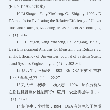
(EI:94011196257检索)
10.Li Shugen, Yang Yinsheng, Cai Zhigang, 1993，D
EA models for Evaluating the Relative Efficiency of Univer
sities and Colleges, Modeling, Measurement & Control, D,
7（1）,41-53
11. Li Shugen, Yang Yinsheng, Cai Zhigang, 1993，
Data Envelopment Analysis for Measuring the Relative Sci
entific Efficiency of Universities, Journal of Systems Scienc
e and Systems Engineering, 2（4），302-309
12.杨印生，张德骏，1993，熵-DEA有效性,吉林
工业大学学报,23（1），22-27
13.刘大维，杨印生，杨文志， 1994，层次分析法
在拖拉机部整体性能评价中应用，农业机械学报，25
（1）,96-99
14.杨印生，李树根，1994，DEA有效性若干性质