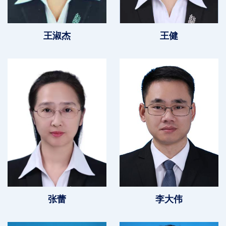
王淑杰
王健
张蕾
李大伟