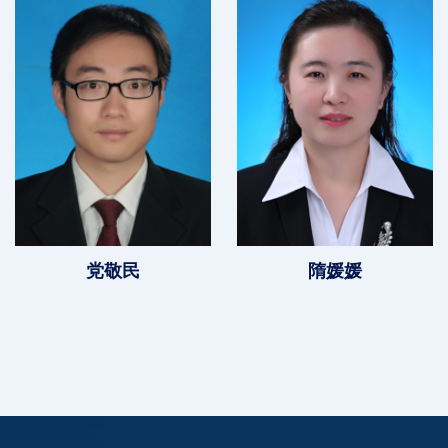
党敬民
隋媛媛