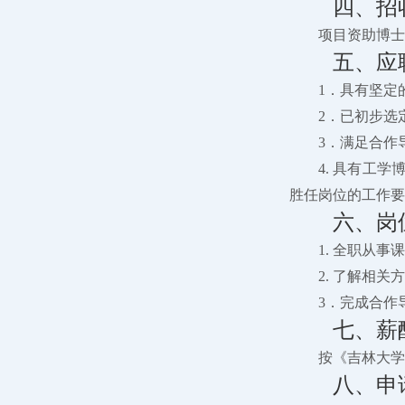
四、招
项目资助博士
五、应
1．具有坚定
2．已初步选
3．满足合作
4. 具有工
胜任岗位的工作要
六、岗
1. 全职从
2. 了解相
3．完成合作
七、薪
按《吉林大学
八、申