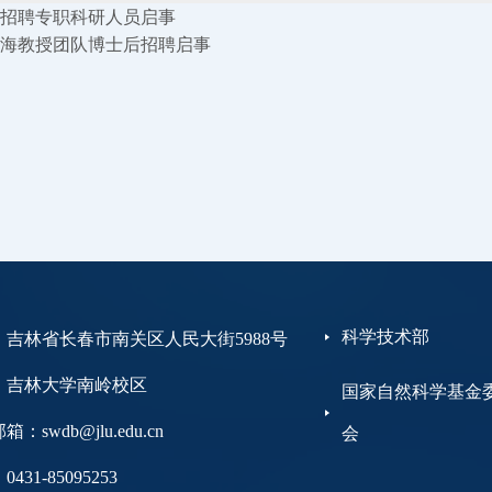
招聘专职科研人员启事
海教授团队博士后招聘启事
科学技术部
：吉林省长春市南关区人民大街5988号
大学南岭校区
国家自然科学基金
：swdb@jlu.edu.cn
会
431-85095253