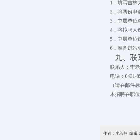
1．填写吉林
2．将两份申
3．中层单位
4．将拟聘人
5．中层单位
6．准备进站
九、联
联系人：李老
电话：0431-85
（请在邮件标
本招聘在职位
作者：李若楠 编辑